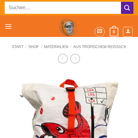
Zum
Suchen
Inhalt
nach:
springen
0
START
/
SHOP
/
MATERIALIEN
/
AUS TROPISCHEM REISSACK