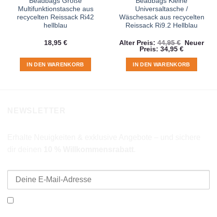
Beadbags Große
Beadbags Kleine
Multifunktionstasche aus
Universaltasche /
recycelten Reissack Ri42
Wäschesack aus recycelten
hellblau
Reissack Ri9.2 Hellblau
Ursprüngl
18,95
€
Alter Preis:
44,95
€
Neuer
Aktueller
Preis
Preis:
34,95
€
Preis
war:
ist:
44,95 €
IN DEN WARENKORB
IN DEN WARENKORB
34,95 €.
NEWSLETTER
Erhalte Neuigkeiten & exklusive Angebote – und sichere
dir deinen
10 % Willkommensrabatt
.
E-Mail-Adresse
Ich möchte den Beadbags Newsletter erhalten (Neuigkeiten &
Angebote). Hinweise zum Datenschutz und zur
Datenverarbeitung findest du in der
Datenschutzerklärung
.