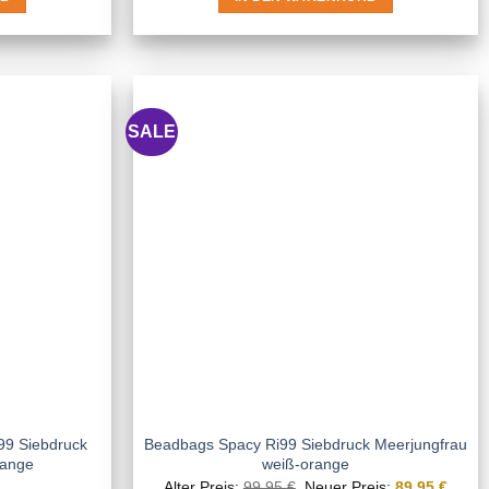
SALE
99 Siebdruck
Beadbags Spacy Ri99 Siebdruck Meerjungfrau
range
weiß-orange
Ursprünglicher
Aktuel
Alter Preis:
99,95
€
Neuer Preis:
89,95
€