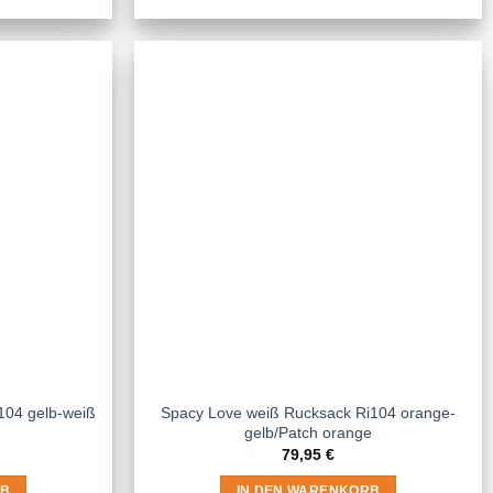
104 gelb-weiß
Spacy Love weiß Rucksack Ri104 orange-
gelb/Patch orange
79,95
€
RB
IN DEN WARENKORB