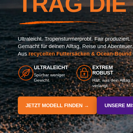
TRAG DIE
Ultraleicht. Tropensturmerprobt. Fair produziert.
Gemacht für deinen Alltag, Reise und Abenteuer
Aus
recycelten Futtersäcken & Ocean-Bound P
ULTRALEICHT
EXTREM
ROBUST
Spürbar weniger
Gewicht.
Hält, was dein Alltag
verlangt.
JETZT MODELL FINDEN →
UNSERE MI