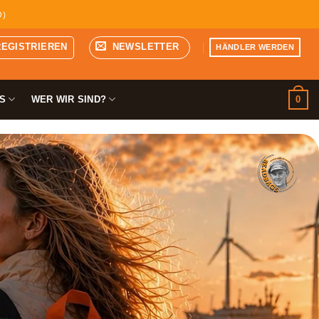
D)
REGISTRIEREN
NEWSLETTER
HÄNDLER WERDEN
0
S
WER WIR SIND?