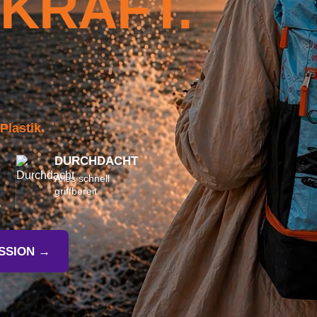
 KRAFT.
.
lastik.
DURCHDACHT
Alles schnell
griffbereit.
SSION →