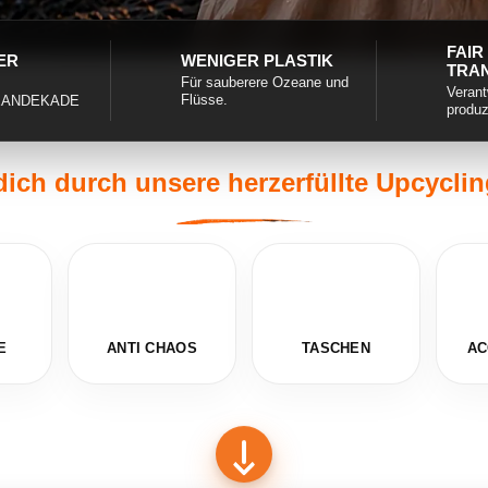
FAIR
ER
WENIGER PLASTIK
TRA
Für sauberere Ozeane und
Verant
Flüsse.
EANDEKADE
produz
dich durch unsere herzerfüllte Upcycli
E
ANTI CHAOS
TASCHEN
AC