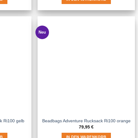
Neu
k Ri100 gelb
Beadbags Adventure Rucksack Ri100 orange
79,95
€
RB
IN DEN WARENKORB