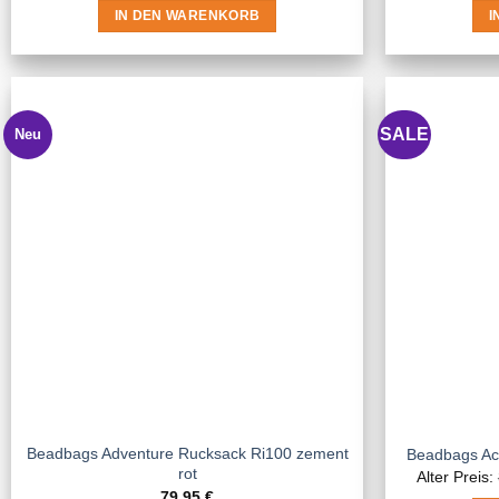
IN DEN WARENKORB
I
SALE
Neu
Beadbags Adventure Rucksack Ri100 zement
Beadbags Act
rot
Alter Preis:
79,95
€