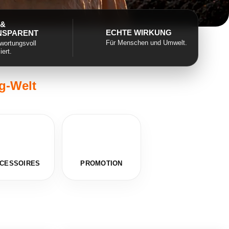
 &
ECHTE WIRKUNG
NSPARENT
Für Menschen und Umwelt.
wortungsvoll
iert.
ng-Welt
CESSOIRES
PROMOTION