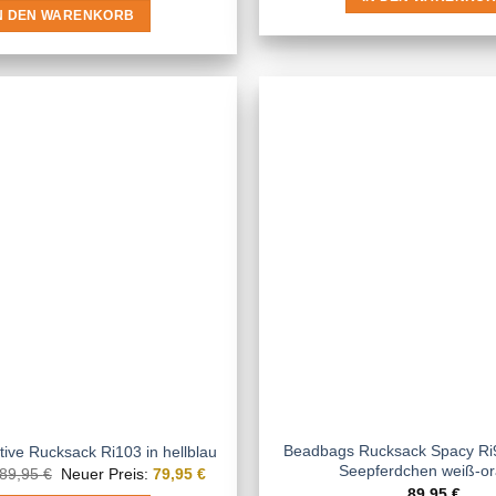
N DEN WARENKORB
Beadbags Rucksack Spacy Ri
ive Rucksack Ri103 in hellblau
Seepferdchen weiß-o
Ursprünglicher
Aktueller
89,95
€
Neuer Preis:
79,95
€
Preis
Preis
89,95
€