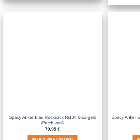
Spacy Anker blau Rucksack Ri104 blau-gelb
Spacy Anker w
/Patch weiß
79,95
€
IN DEN WARENKORB
I