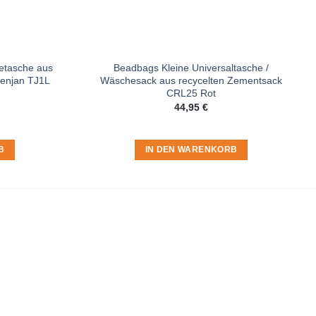
etasche aus
Beadbags Kleine Universaltasche /
penjan TJ1L
Wäschesack aus recycelten Zementsack
CRL25 Rot
44,95
€
B
IN DEN WARENKORB