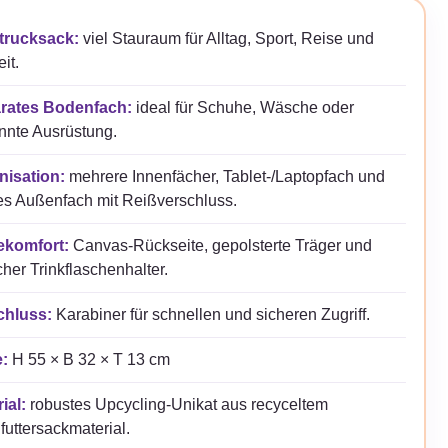
trucksack:
viel Stauraum für Alltag, Sport, Reise und
it.
rates Bodenfach:
ideal für Schuhe, Wäsche oder
nnte Ausrüstung.
nisation:
mehrere Innenfächer, Tablet-/Laptopfach und
es Außenfach mit Reißverschluss.
ekomfort:
Canvas-Rückseite, gepolsterte Träger und
icher Trinkflaschenhalter.
chluss:
Karabiner für schnellen und sicheren Zugriff.
:
H 55 × B 32 × T 13 cm
ial:
robustes Upcycling-Unikat aus recyceltem
futtersackmaterial.