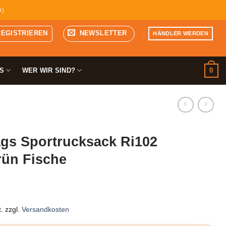
D)
REGISTRIEREN
NEWSLETTER
HÄNDLER WERDEN
0
S
WER WIR SIND?
gs Sportrucksack Ri102
rün Fische
.
zzgl.
Versandkosten