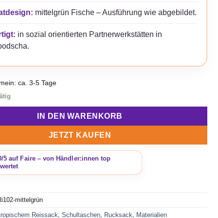
atdesign:
mittelgrün Fische – Ausführung wie abgebildet.
tigt:
in sozial orientierten Partnerwerkstätten in
odscha.
emein: ca. 3-5 Tage
ätig
IN DEN WARENKORB
JETZT KAUFEN
i102-mittelgrün
tropischem Reissack
,
Schultaschen
,
Rucksack
,
Materialien