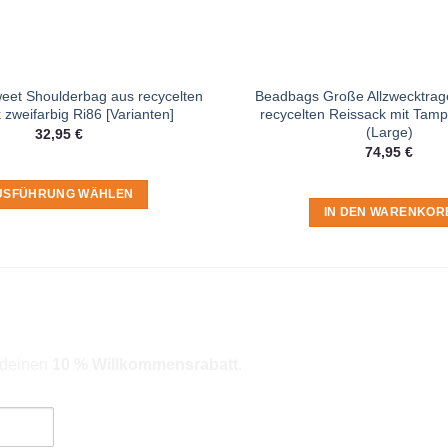
et Shoulderbag aus recycelten
Beadbags Große Allzwecktrag
 zweifarbig Ri86 [Varianten]
recycelten Reissack mit Tam
(Large)
32,95
€
74,95
€
USFÜHRUNG WÄHLEN
IN DEN WARENKOR
Dieses
Produkt
weist
mehrere
Varianten
auf.
Die
r deinen
10 % Willkommensrabatt
.
Optionen
können
auf