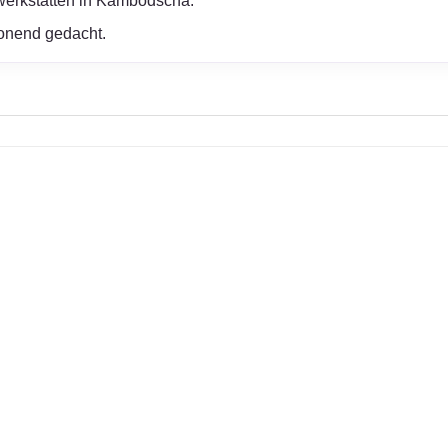
erwerkstätten in Kambodscha.
honend gedacht.