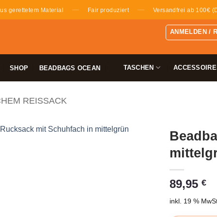
—
—
us gerettetem Material
Fair produziert
Versandfrei ab 100€ (
ANMELDEN / 
TASCHEN
ACCESSOIRE
SHOP
BEADBAGS OCEAN
CHEM REISSACK
Beadba
mittelg
89,95
€
inkl. 19 % MwSt