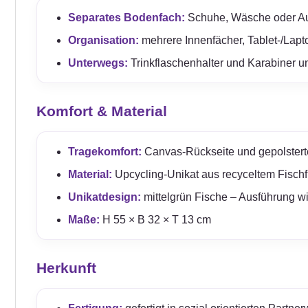
Separates Bodenfach:
Schuhe, Wäsche oder Aus
Organisation:
mehrere Innenfächer, Tablet-/Lap
Unterwegs:
Trinkflaschenhalter und Karabiner unt
Komfort & Material
Tragekomfort:
Canvas-Rückseite und gepolster
Material:
Upcycling-Unikat aus recyceltem Fischfu
Unikatdesign:
mittelgrün Fische – Ausführung wi
Maße:
H 55 × B 32 × T 13 cm
Herkunft