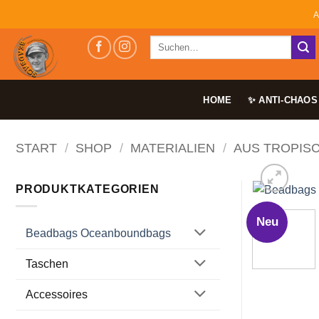
Zum
A
Inhalt
Suchen
springen
nach:
HOME
✨ ANTI-CHAOS
START
/
SHOP
/
MATERIALIEN
/
AUS TROPIS
PRODUKTKATEGORIEN
Neu
Beadbags Oceanboundbags
Taschen
Accessoires