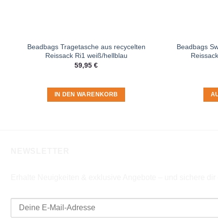
Beadbags Tragetasche aus recycelten
Beadbags Swe
Reissack Ri1 weiß/hellblau
Reissack
59,95
€
IN DEN WARENKORB
A
NEWSLETTER
Erhalte Neuigkeiten & exklusive Angebote – und sichere di
E-Mail-Adresse