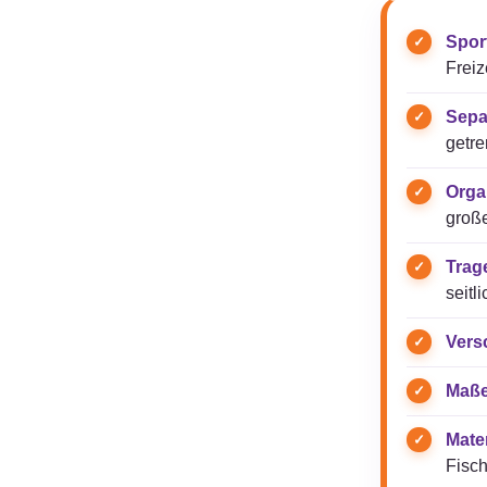
Spor
Freize
Sepa
getre
Orga
groß
Trag
seitl
Vers
Maße
Mater
Fisch