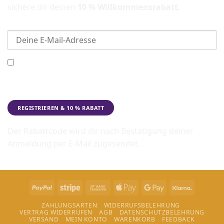
sichere dir deinen
10 % Willkommensrabatt
.
E-Mail-Adresse
Ich möchte den Beadbags Newsletter erhalten
(Neuigkeiten & Angebote). Hinweise zum Datenschutz und
zur Datenverarbeitung findest du in der
Datenschutzerklärung
.
Der Rabattcode wird dir nach Bestätigung deiner
Anmeldung per E-Mail zugesendet.
PayPal
Stripe
Bank
Apple
Google
Klarna
Transfer
Pay
Pay
ZAHLUNGSARTEN
WIDERRUFSBELEHRUNG
VERTRAG WIDERRUFEN
AGB
DATENSCHUTZBELEHRUNG
VERSAND
MEIN KONTO
WARENKORB
FEEDBACK