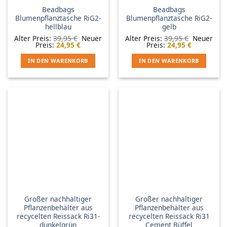
Beadbags
Beadbags
Blumenpflanztasche RiG2-
Blumenpflanztasche RiG2-
hellblau
gelb
Ursprünglicher
Ursprüngl
Alter Preis:
39,95
€
Neuer
Alter Preis:
39,95
€
Neuer
Aktueller
Preis
Aktueller
Preis
Preis:
24,95
€
Preis:
24,95
€
Preis
war:
Preis
war:
ist:
39,95 €
ist:
39,95 €
IN DEN WARENKORB
IN DEN WARENKORB
24,95 €.
24,95 €.
Großer nachhaltiger
Großer nachhaltiger
Pflanzenbehälter aus
Pflanzenbehälter aus
recycelten Reissack Ri31-
recycelten Reissack Ri31
dunkelgrün
Cement Büffel