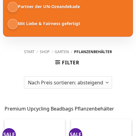
Partner der UN-Ozeandekade
Mit Liebe & Fairness gefertigt
START
/
SHOP
/
GARTEN
/
PFLANZENBEHÄLTER
FILTER
Premium Upcycling Beadbags Pflanzenbehälter
SALE
SALE