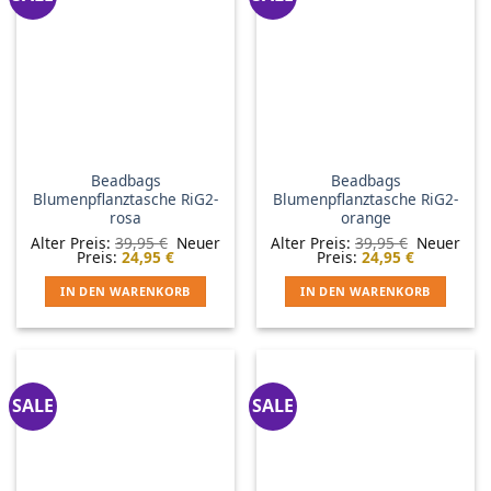
Beadbags
Beadbags
Blumenpflanztasche RiG2-
Blumenpflanztasche RiG2-
rosa
orange
Ursprünglicher
Ursprüngl
Alter Preis:
39,95
€
Neuer
Alter Preis:
39,95
€
Neuer
Aktueller
Preis
Aktueller
Preis
Preis:
24,95
€
Preis:
24,95
€
Preis
war:
Preis
war:
ist:
39,95 €
ist:
39,95 €
IN DEN WARENKORB
IN DEN WARENKORB
24,95 €.
24,95 €.
SALE
SALE