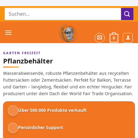
Zum
Suchen
Inhalt
nach:
springen
0
GARTEN FREIZEIT
Pflanzbehälter
Wasserabweisende, robuste Pflanzenbehälter aus recycelten
Futtersäcken oder Zementsäcken. Perfekt für Balkon, Terrasse
und Garten – langlebig, flexibel und ein echter Hingucker. Fair
produziert unter dem Dach der World Fair Trade Organisation.
Über 500.000 Produkte verkauft
Persönlicher Support