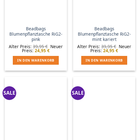
Beadbags
Beadbags
Blumenpflanztasche RiG2-
Blumenpflanztasche RiG2-
pink
mint kariert
Ursprünglicher
Ursprüngl
Alter Preis:
39,95
€
Neuer
Alter Preis:
39,95
€
Neuer
Aktueller
Preis
Aktueller
Preis
Preis:
24,95
€
Preis:
24,95
€
Preis
war:
Preis
war:
ist:
39,95 €
ist:
39,95 €
IN DEN WARENKORB
IN DEN WARENKORB
24,95 €.
24,95 €.
SALE
SALE