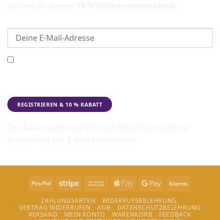
sichere dir deinen
10 % Willkommensrabatt
.
E-Mail-Adresse
Ich möchte den Beadbags Newsletter erhalten
(Neuigkeiten & Angebote). Hinweise zum Datenschutz und
zur Datenverarbeitung findest du in der
Datenschutzerklärung
.
Der Rabattcode wird dir nach Bestätigung deiner
Anmeldung per E-Mail zugesendet.
PayPal
Stripe
Bank
Apple
Google
Klarna
Transfer
Pay
Pay
ZAHLUNGSARTEN
WIDERRUFSBELEHRUNG
VERTRAG WIDERRUFEN
AGB
DATENSCHUTZBELEHRUNG
VERSAND
MEIN KONTO
WARENKORB
FEEDBACK