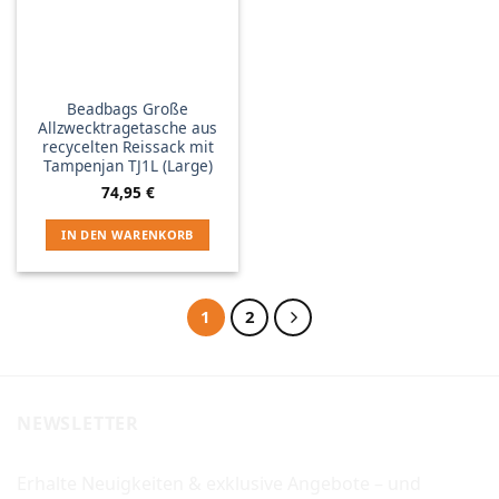
Beadbags Große
Allzwecktragetasche aus
recycelten Reissack mit
Tampenjan TJ1L (Large)
74,95
€
IN DEN WARENKORB
1
2
NEWSLETTER
Erhalte Neuigkeiten & exklusive Angebote – und