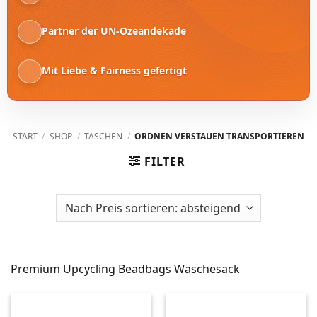
Partner der UN-Ozeandekade
Mit Liebe & Fairness gefertigt
START
/
SHOP
/
TASCHEN
/
ORDNEN VERSTAUEN TRANSPORTIEREN
FILTER
Premium Upcycling Beadbags Wäschesack