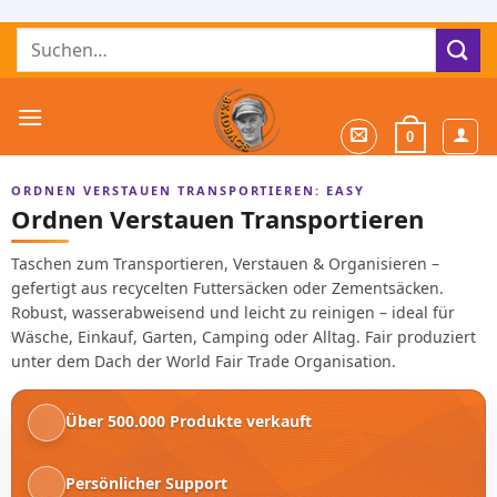
Zum
Suchen
Inhalt
nach:
springen
0
ORDNEN VERSTAUEN TRANSPORTIEREN: EASY
Ordnen Verstauen Transportieren
Taschen zum Transportieren, Verstauen & Organisieren –
gefertigt aus recycelten Futtersäcken oder Zementsäcken.
Robust, wasserabweisend und leicht zu reinigen – ideal für
Wäsche, Einkauf, Garten, Camping oder Alltag. Fair produziert
unter dem Dach der World Fair Trade Organisation.
Über 500.000 Produkte verkauft
Persönlicher Support