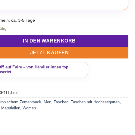
emein: ca. 3-5 Tage
ätig
IN DEN WARENKORB
JETZT KAUFEN
CR11TJ-rot
tropischem Zementsack
,
Men
,
Taschen
,
Taschen mit Hochseegurten
,
,
Materialien
,
Women