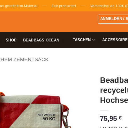
—
—
us gerettetem Material
Fair produziert
Versandfrei ab 100€ (
ANMELDEN / 
TASCHEN
ACCESSOIRE
SHOP
BEADBAGS OCEAN
CHEM ZEMENTSACK
Beadba
recycel
Hochse
75,95
€