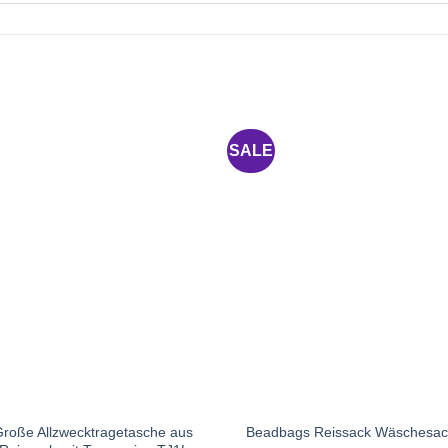
SALE
roße Allzwecktragetasche aus
Beadbags Reissack Wäschesack