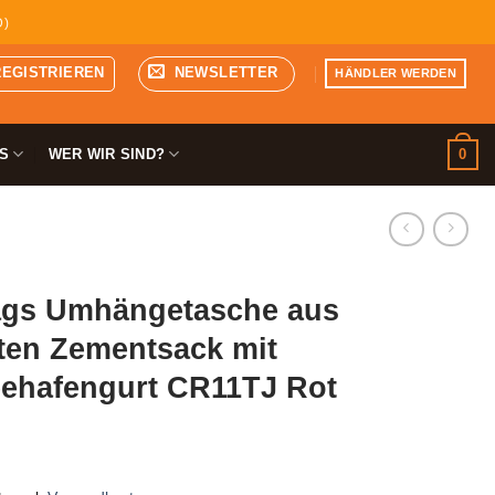
D)
REGISTRIEREN
NEWSLETTER
HÄNDLER WERDEN
0
S
WER WIR SIND?
gs Umhängetasche aus
ten Zementsack mit
ehafengurt CR11TJ Rot