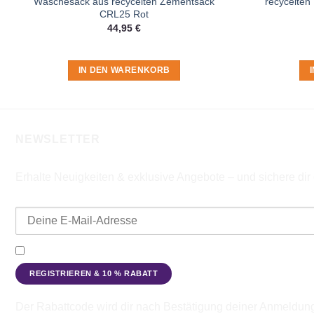
Wäschesack aus recycelten Zementsack
recycelten
CRL25 Rot
44,95
€
IN DEN WARENKORB
NEWSLETTER
Erhalte Neuigkeiten & exklusive Angebote – und sichere di
E-Mail-Adresse
Ich möchte den Beadbags Newsletter erhalten (Neuigkeiten & A
Der Rabattcode wird dir nach Bestätigung deiner Anmeldun