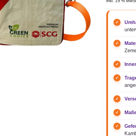
inkl. 19 % MwSt
Umhä
unte
Mater
Zeme
Inne
Trag
ange
Vers
Maße
Gefer
Kamb