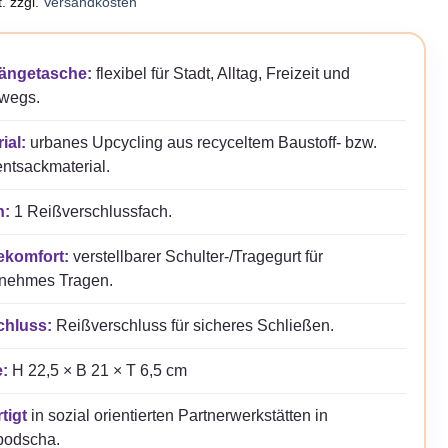
.
zzgl.
Versandkosten
ngetasche:
flexibel für Stadt, Alltag, Freizeit und
rwegs.
ial:
urbanes Upcycling aus recyceltem Baustoff- bzw.
ntsackmaterial.
n:
1 Reißverschlussfach.
ekomfort:
verstellbarer Schulter-/Tragegurt für
nehmes Tragen.
chluss:
Reißverschluss für sicheres Schließen.
:
H 22,5 × B 21 × T 6,5 cm
tigt
in sozial orientierten Partnerwerkstätten in
odscha.