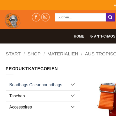
Zum
A
Inhalt
Suchen
springen
nach:
HOME
✨ ANTI-CHAOS
START
/
SHOP
/
MATERIALIEN
/
AUS TROPIS
PRODUKTKATEGORIEN
Beadbags Oceanboundbags
Taschen
Accessoires