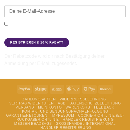
E-Mail-Adresse
Ich möchte den Beadbags Newsletter erhalten (Neuigkeiten &
Angebote). Hinweise zum Datenschutz und zur
Datenverarbeitung findest du in der
Datenschutzerklärung
.
Der Rabattcode wird dir nach Bestätigung deiner
Anmeldung per E-Mail zugesendet.
PayPal
Stripe
Bank
Apple
Google
Klarna
Transfer
Pay
Pay
ZAHLUNGSARTEN
WIDERRUFSBELEHRUNG
VERTRAG WIDERRUFEN
AGB
DATENSCHUTZBELEHRUNG
VERSAND
MEIN KONTO
WARENKORB
FEEDBACK
KONTAKT UND SENDUNGSNACHVERFOLGUNG
GARANTIE/RETOUREN
IMPRESSUM
COOKIE-RICHTLINIE (EU)
RÜCKGABERICHTLINIE
HÄNDLER REGISTRIERUNG
MESSEN BEADBAGS
GROSSHANDEL-INTERNATIONAL
HÄNDLER REGISTRIERUNG