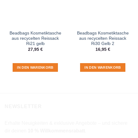
Beadbags Kosmetiktasche
Beadbags Kosmetiktasche
aus recycelten Reissack
aus recycelten Reissack
Ri21 gelb
Ri30 Gelb 2
27,95
€
16,95
€
IN DEN WARENKORB
IN DEN WARENKORB
NEWSLETTER
Erhalte Neuigkeiten & exklusive Angebote – und sichere
dir deinen
10 % Willkommensrabatt
.