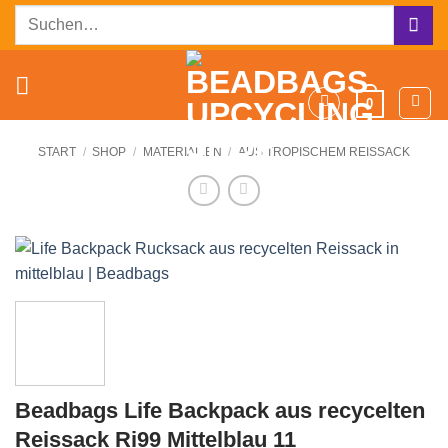
Zum
Suchen
Inhalt
nach:
springen
0
START
/
SHOP
/
MATERIALIEN
/
AUS TROPISCHEM REISSACK
Beadbags Life Backpack aus recycelten
Reissack Ri99 Mittelblau 11