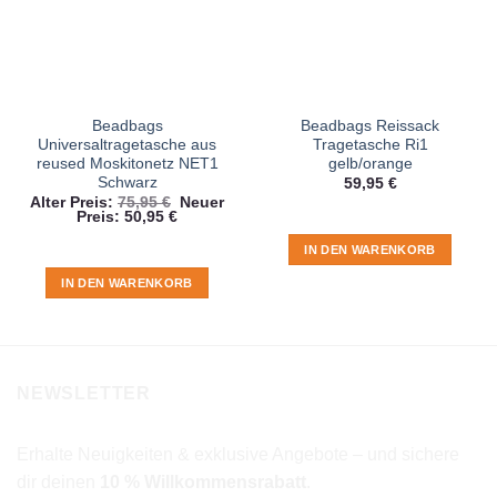
Beadbags
Beadbags Reissack
Universaltragetasche aus
Tragetasche Ri1
reused Moskitonetz NET1
gelb/orange
Schwarz
59,95
€
Ursprünglicher
Alter Preis:
75,95
€
Neuer
Aktueller
Preis
Preis:
50,95
€
Preis
war:
ist:
75,95 €
IN DEN WARENKORB
50,95 €.
IN DEN WARENKORB
NEWSLETTER
Erhalte Neuigkeiten & exklusive Angebote – und sichere
dir deinen
10 % Willkommensrabatt
.