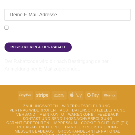
E-Mail-Adresse
Ich möchte den Beadbags Newsletter erhalten (Neuigkeiten &
Angebote). Hinweise zum Datenschutz und zur
Datenverarbeitung findest du in der
Datenschutzerklärung
.
Der Rabattcode wird dir nach Bestätigung deiner
Anmeldung per E-Mail zugesendet.
PayPal
Stripe
Bank
Apple
Google
Klarna
Transfer
Pay
Pay
ZAHLUNGSARTEN
WIDERRUFSBELEHRUNG
VERTRAG WIDERRUFEN
AGB
DATENSCHUTZBELEHRUNG
VERSAND
MEIN KONTO
WARENKORB
FEEDBACK
KONTAKT UND SENDUNGSNACHVERFOLGUNG
GARANTIE/RETOUREN
IMPRESSUM
COOKIE-RICHTLINIE (EU)
RÜCKGABERICHTLINIE
HÄNDLER REGISTRIERUNG
MESSEN BEADBAGS
GROSSHANDEL-INTERNATIONAL