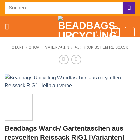
Zum
Suchen
Inhalt
nach:
springen
0
START
/
SHOP
/
MATERIALIEN
/
AUS TROPISCHEM REISSACK
Beadbags Wand-/ Gartentaschen aus
recycelten Reissack RiG1 [Varianten]