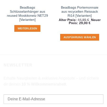
Beadbags
Beadbags Portemonnaie
Schlüsselanhänger aus
aus recycelten Reissack
reused Moskitonetz NET29
Ri14 [Varianten]
[Varianten]
Ursprüngl
Alter Preis:
44,95
€
Neuer
Aktueller
Preis
Preis:
29,00
€
Preis
war:
WEITERLESEN
ist:
44,95 €
29,00 €.
AUSFÜHRUNG WÄHLEN
Dieses
Produkt
weist
mehrere
Varianten
NEWSLETTER
auf.
Die
Optionen
Erhalte Neuigkeiten & exklusive Angebote – und sichere
können
dir deinen
10 % Willkommensrabatt
.
auf
E-Mail-Adresse
der
Produktseite
gewählt