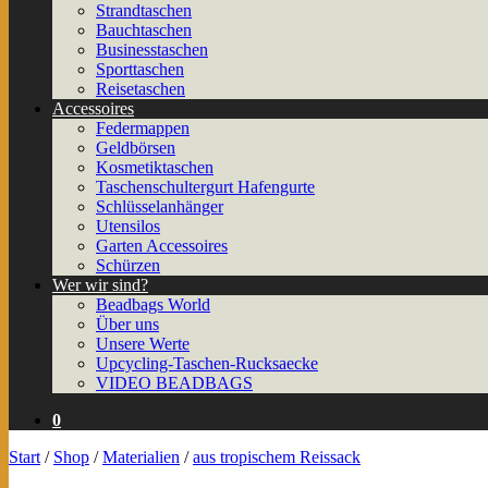
Strandtaschen
Bauchtaschen
Businesstaschen
Sporttaschen
Reisetaschen
Accessoires
Federmappen
Geldbörsen
Kosmetiktaschen
Taschenschultergurt Hafengurte
Schlüsselanhänger
Utensilos
Garten Accessoires
Schürzen
Wer wir sind?
Beadbags World
Über uns
Unsere Werte
Upcycling-Taschen-Rucksaecke
VIDEO BEADBAGS
0
Start
/
Shop
/
Materialien
/
aus tropischem Reissack