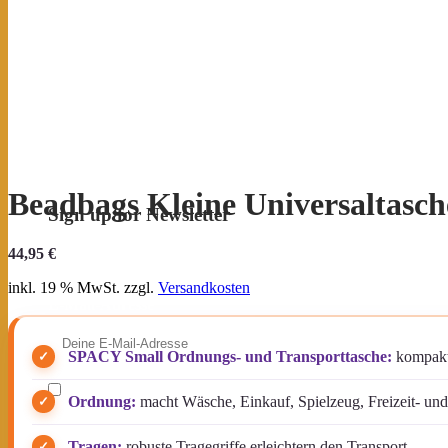
Beadbags Kleine Universaltasch
Sign up for Newsletter
Erhalte Neuigkeiten & exklusive Angebote – und
44,95
€
sichere dir deinen
10 % Willkommensrabatt
.
inkl. 19 % MwSt.
zzgl.
Versandkosten
E-Mail-Adresse
SPACY Small Ordnungs- und Transporttasche:
kompakt,
Ich möchte den Beadbags Newsletter erhalten
Ordnung:
macht Wäsche, Einkauf, Spielzeug, Freizeit- und A
(Neuigkeiten & Angebote). Hinweise zum Datenschutz
und zur Datenverarbeitung findest du in der
Datenschutzerklärung
.
Tragen:
robuste Tragegriffe erleichtern den Transport.