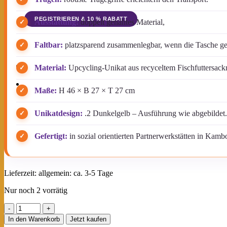
Ausstattung:
doppelt genähtes Material,
Der Rabattcode wird dir nach Bestätigung deiner
Faltbar:
platzsparend zusammenlegbar, wenn die Tasche ger
Anmeldung per E-Mail zugesendet.
Material:
Upcycling-Unikat aus recyceltem Fischfuttersackm
HÄNDLER WERDEN
Newsletter
Maße:
H 46 × B 27 × T 27 cm
Unikatdesign:
.2 Dunkelgelb – Ausführung wie abgebildet.
Gefertigt:
in sozial orientierten Partnerwerkstätten in Kamb
Lieferzeit:
allgemein: ca. 3-5 Tage
Nur noch 2 vorrätig
Beadbags
Kleine
In den Warenkorb
Jetzt kaufen
Universaltasche