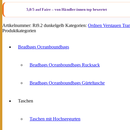
/
Wäschesack
aus
recycelten
Reissack
Artikelnummer:
Ri9.2 dunkelgelb
Kategorien:
Ordnen Verstauen Tran
Ri9.2
Produktkategorien
Dunkelgelb
Menge
Beadbags Oceanboundbags
Beadbags Oceanboundbags Rucksack
Beadbags Oceanboundbags Gürteltasche
Taschen
Taschen mit Hochseegurten