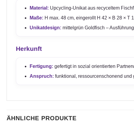
Material:
Upcycling-Unikat aus recyceltem Fischfu
Maße:
H max. 48 cm, eingerollt H 42 × B 28 × T 
Unikatdesign:
mittelgrün Goldfisch – Ausführung
Herkunft
Fertigung:
gefertigt in sozial orientierten Partn
Anspruch:
funktional, ressourcenschonend und 
ÄHNLICHE PRODUKTE