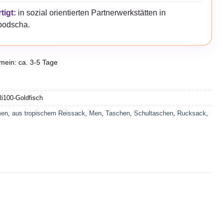
tigt:
in sozial orientierten Partnerwerkstätten in
odscha.
emein: ca. 3-5 Tage
i100-Goldfisch
en
,
aus tropischem Reissack
,
Men
,
Taschen
,
Schultaschen
,
Rucksack
,