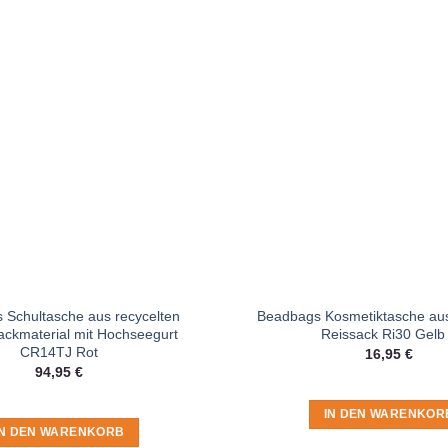
 Schultasche aus recycelten
Beadbags Kosmetiktasche aus
ckmaterial mit Hochseegurt
Reissack Ri30 Gelb
CR14TJ Rot
16,95
€
94,95
€
IN DEN WARENKOR
IN DEN WARENKORB