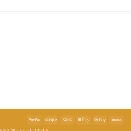
t du in der
Datenschutzerklärung
.
PayPal
Stripe
Bank
Apple
Google
Klar
Transfer
Pay
Pay
WARENKORB
FEEDBACK