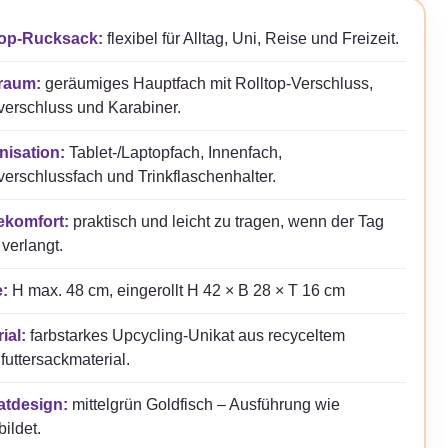
top-Rucksack:
flexibel für Alltag, Uni, Reise und Freizeit.
raum:
geräumiges Hauptfach mit Rolltop-Verschluss,
erschluss und Karabiner.
nisation:
Tablet-/Laptopfach, Innenfach,
erschlussfach und Trinkflaschenhalter.
ekomfort:
praktisch und leicht zu tragen, wenn der Tag
verlangt.
:
H max. 48 cm, eingerollt H 42 × B 28 × T 16 cm
ial:
farbstarkes Upcycling-Unikat aus recyceltem
futtersackmaterial.
atdesign:
mittelgrün Goldfisch – Ausführung wie
ildet.