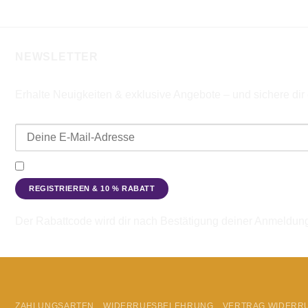
NEWSLETTER
Erhalte Neuigkeiten & exklusive Angebote – und sichere di
E-Mail-Adresse
Ich möchte den Beadbags Newsletter erhalten (Neuigkeiten & A
Der Rabattcode wird dir nach Bestätigung deiner Anmeldun
ZAHLUNGSARTEN
WIDERRUFSBELEHRUNG
VERTRAG WIDERR