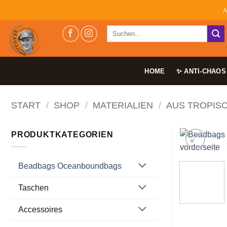
Zum
A
Inhalt
Suchen
springen
nach:
HOME
✨ ANTI-CHAOS
START
/
SHOP
/
MATERIALIEN
/
AUS TROPIS
PRODUKTKATEGORIEN
Beadbags Oceanboundbags
Taschen
Accessoires