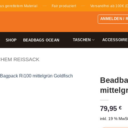
—
—
us gerettetem Material
Fair produziert
Versandfrei ab 100€ (
ANMELDEN / 
TASCHEN
ACCESSOIRE
SHOP
BEADBAGS OCEAN
CHEM REISSACK
Beadba
mittelg
79,95
€
inkl. 19 % MwSt