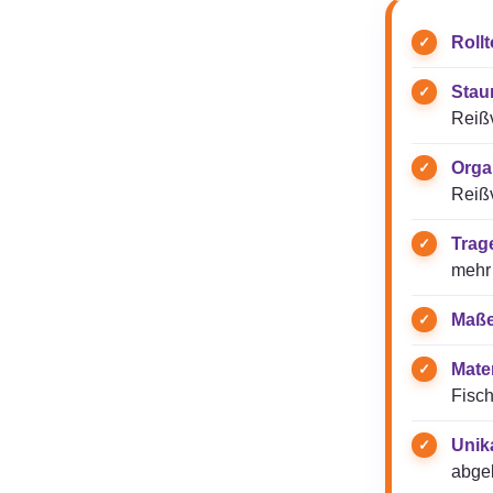
Roll
Stau
Reißv
Orga
Reißv
Trag
mehr 
Maße
Mater
Fisch
Unik
abgeb