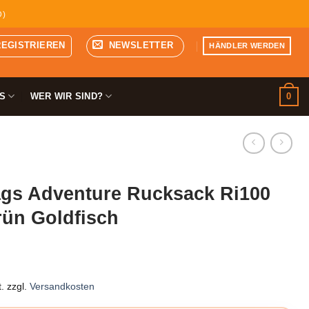
D)
REGISTRIEREN
NEWSLETTER
HÄNDLER WERDEN
0
S
WER WIR SIND?
gs Adventure Rucksack Ri100
rün Goldfisch
.
zzgl.
Versandkosten