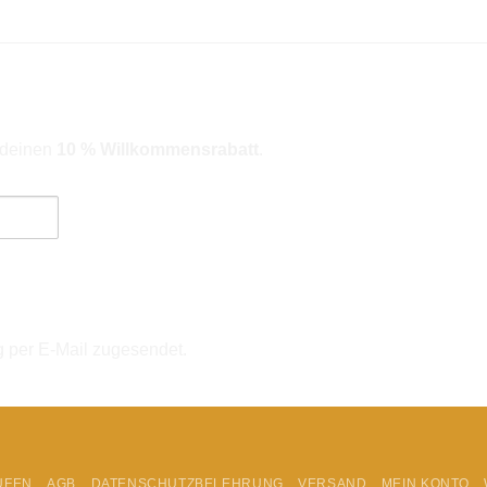
r deinen
10 % Willkommensrabatt
.
ngebote). Hinweise zum Datenschutz und zur Datenverarbeitung findes
g per E-Mail zugesendet.
UFEN
AGB
DATENSCHUTZBELEHRUNG
VERSAND
MEIN KONTO