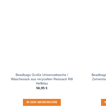
Beadbags Große Universaltasche /
Beadbags
Wäschesack aus recycelten Reissack Ri8
Zementsa
Hellblau
56,95
€
IN DEN WARENKORB