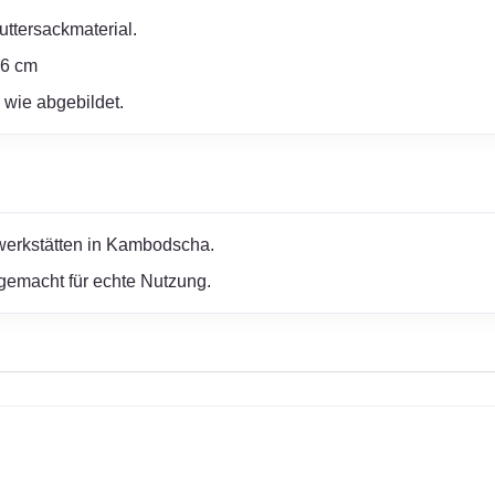
ttersackmaterial.
16 cm
 wie abgebildet.
erwerkstätten in Kambodscha.
gemacht für echte Nutzung.