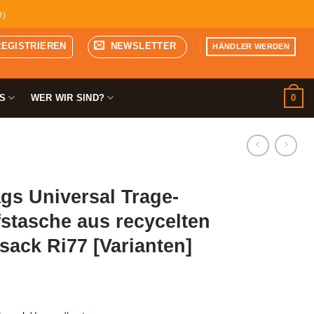
D)
REGISTRIEREN
NEWSLETTER
HÄNDLER WERDEN
0
S
WER WIR SIND?
gs Universal Trage-
stasche aus recycelten
ack Ri77 [Varianten]