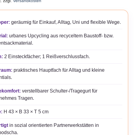
.
zzgl.
Versandkosten
per:
geräumig für Einkauf, Alltag, Uni und flexible Wege.
ial:
urbanes Upcycling aus recyceltem Baustoff- bzw.
ntsackmaterial.
n:
2 Einsteckfächer; 1 Reißverschlussfach.
raum:
praktisches Hauptfach für Alltag und kleine
tials.
ekomfort:
verstellbarer Schulter-/Tragegurt für
nehmes Tragen.
:
H 43 × B 33 × T 5 cm
tigt
in sozial orientierten Partnerwerkstätten in
odscha.