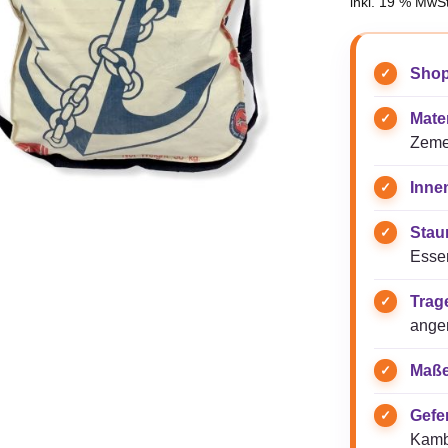
inkl. 19 % MwSt
Shop
Mater
Zeme
Inne
Stau
Essen
Trag
ange
Maße
Gefer
Kamb