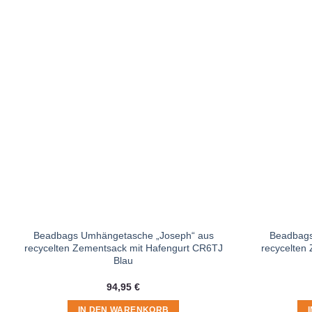
Beadbags Umhängetasche „Joseph“ aus
Beadbags
recycelten Zementsack mit Hafengurt CR6TJ
recycelten
Blau
94,95
€
IN DEN WARENKORB