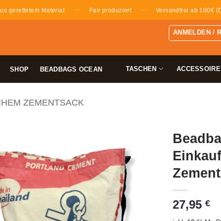
—
—
us gerettetem Material
Fair produziert
Versandfrei ab 100€ (
ANMELDEN / 
TASCHEN
ACCESSOIRE
SHOP
BEADBAGS OCEAN
CHEM ZEMENTSACK
Beadba
Einkauf
Zements
27,95
€