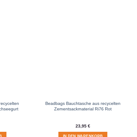
ecycelten
Beadbags Bauchtasche aus recycelten
chseegurt
Zementsackmaterial Ri76 Rot
23,95
€
B
IN DEN WARENKORB