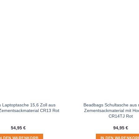
 Laptoptasche 15,6 Zoll aus
Beadbags Schultasche aus r
 Zementsackmaterial CR13 Rot
Zementsackmaterial mit Ho
CR14TJ Rot
54,95
€
94,95
€
IN DEN WARENKORB
IN DEN WARENKOR