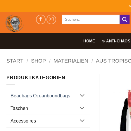
Zum
A
Inhalt
Suchen
springen
nach:
HOME
✨ ANTI-CHAOS
START
/
SHOP
/
MATERIALIEN
/
AUS TROPIS
PRODUKTKATEGORIEN
Beadbags Oceanboundbags
Taschen
Accessoires