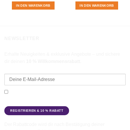
IN DEN WARENKORB
IN DEN WARENKORB
NEWSLETTER
Erhalte Neuigkeiten & exklusive Angebote – und sichere
dir deinen
10 % Willkommensrabatt
.
E-Mail-Adresse
Ich möchte den Beadbags Newsletter erhalten (Neuigkeiten &
Angebote). Hinweise zum Datenschutz und zur
Datenverarbeitung findest du in der
Datenschutzerklärung
.
Der Rabattcode wird dir nach Bestätigung deiner