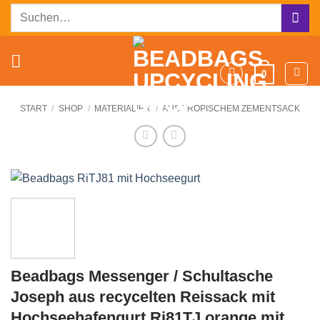
Zum
Suchen
Inhalt
nach:
springen
0
START
/
SHOP
/
MATERIALIEN
/
AUS TROPISCHEM ZEMENTSACK
Beadbags Messenger / Schultasche
Joseph aus recycelten Reissack mit
Hochseehafengurt Ri81TJ orange mit