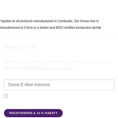
*applies to all products manufactured in Cambodia. Our Ocean line is
manufactured in China in a Sedex and BSCI certified production facility
NEWSLETTER
Erhalte Neuigkeiten & exklusive Angebote – und sichere
dir deinen
10 % Willkommensrabatt
.
E-Mail-Adresse
Ich möchte den Beadbags Newsletter erhalten (Neuigkeiten &
Angebote). Hinweise zum Datenschutz und zur
Datenverarbeitung findest du in der
Datenschutzerklärung
.