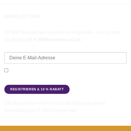
NEWSLETTER
Erhalte Neuigkeiten & exklusive Angebote – und sichere
dir deinen
10 % Willkommensrabatt
.
E-Mail-Adresse
Ich möchte den Beadbags Newsletter erhalten (Neuigkeiten &
Angebote). Hinweise zum Datenschutz und zur
Datenverarbeitung findest du in der
Datenschutzerklärung
.
Der Rabattcode wird dir nach Bestätigung deiner
Anmeldung per E-Mail zugesendet.