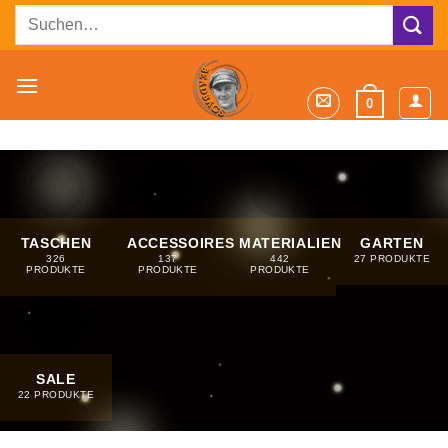
Zum
Suchen
Inhalt
nach:
springen
0
TASCHEN
ACCESSOIRES
MATERIALIEN
GARTEN
326
137
442
27 PRODUKTE
PRODUKTE
PRODUKTE
PRODUKTE
SALE
22 PRODUKTE