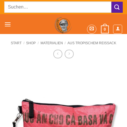
Zum
Suchen
Inhalt
nach:
springen
0
START
/
SHOP
/
MATERIALIEN
/
AUS TROPISCHEM REISSACK