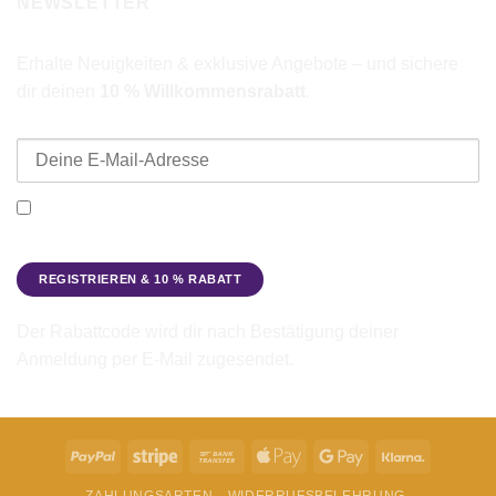
NEWSLETTER
Erhalte Neuigkeiten & exklusive Angebote – und sichere
dir deinen
10 % Willkommensrabatt
.
E-Mail-Adresse
Ich möchte den Beadbags Newsletter erhalten (Neuigkeiten &
Angebote). Hinweise zum Datenschutz und zur
Datenverarbeitung findest du in der
Datenschutzerklärung
.
Der Rabattcode wird dir nach Bestätigung deiner
Anmeldung per E-Mail zugesendet.
PayPal
Stripe
Bank
Apple
Google
Klarna
Transfer
Pay
Pay
ZAHLUNGSARTEN
WIDERRUFSBELEHRUNG