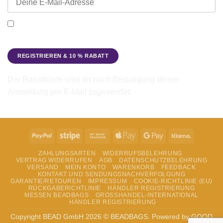
Ich möchte den Beadbags Newsletter erhalten (Neuigkeiten &
Angebote). Hinweise zum Datenschutz und zur
Datenverarbeitung findest du in der
Datenschutzerklärung
.
Der Rabattcode wird dir nach Bestätigung deiner
Anmeldung per E-Mail zugesendet.
PayPal
Stripe
Bank
Apple
Google
Klarna
Transfer
Pay
Pay
ZAHLUNGSARTEN
WIDERRUFSBELEHRUNG
VERTRAG WIDERRUFEN
AGB
DATENSCHUTZBELEHRUNG
VERSAND
MEIN KONTO
WARENKORB
FEEDBACK
KONTAKT UND SENDUNGSNACHVERFOLGUNG
GARANTIE/RETOUREN
IMPRESSUM
COOKIE-RICHTLINIE (EU)
RÜCKGABERICHTLINIE
HÄNDLER REGISTRIERUNG
MESSEN BEADBAGS
GROSSHANDEL-INTERNATIONAL
HÄNDLER REGISTRIERUNG
Copyright BEAD GmbH 2026 © BEADBAGS. Powered by GOOD