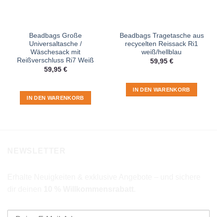
Beadbags Große
Beadbags Tragetasche aus
Universaltasche /
recycelten Reissack Ri1
Wäschesack mit
weiß/hellblau
Reißverschluss Ri7 Weiß
59,95
€
59,95
€
IN DEN WARENKORB
IN DEN WARENKORB
NEWSLETTER
Erhalte Neuigkeiten & exklusive Angebote – und sichere
dir deinen
10 % Willkommensrabatt
.
E-Mail-Adresse