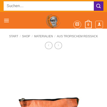
Zum
Suchen
Inhalt
nach:
springen
0
START
/
SHOP
/
MATERIALIEN
/
AUS TROPISCHEM REISSACK