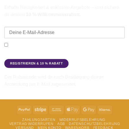
Erhalte Neuigkeiten & exklusive Angebote – und sichere
dir deinen
10 % Willkommensrabatt
.
E-Mail-Adresse
Ich möchte den Beadbags Newsletter erhalten (Neuigkeiten &
Angebote). Hinweise zum Datenschutz und zur
Datenverarbeitung findest du in der
Datenschutzerklärung
.
Der Rabattcode wird dir nach Bestätigung deiner
Anmeldung per E-Mail zugesendet.
PayPal
Stripe
Bank
Apple
Google
Klarna
Transfer
Pay
Pay
ZAHLUNGSARTEN
WIDERRUFSBELEHRUNG
VERTRAG WIDERRUFEN
AGB
DATENSCHUTZBELEHRUNG
VERSAND
MEIN KONTO
WARENKORB
FEEDBACK