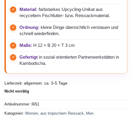
Material:
farbstarkes Upcycling-Unikat aus
recyceltem Fischfutter- bzw. Reissackmaterial.
Ordnung:
kleine Dinge übersichtlich verstauen und
schnell wiederfinden.
Maße:
H 12 × B 20 × T 3 cm
Gefertigt
in sozial orientierten Partnerwerkstätten in
Kambodscha.
Lieferzeit:
allgemein: ca. 3-5 Tage
Nicht vorrätig
Artikelnummer:
Ri51
Kategorien:
Women
,
aus tropischem Reissack
,
Men