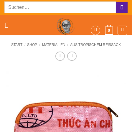
Zum
Suchen
Inhalt
nach:
springen
0
START
/
SHOP
/
MATERIALIEN
/
AUS TROPISCHEM REISSACK