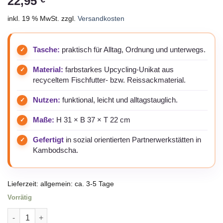
22,95
inkl. 19 % MwSt.
zzgl.
Versandkosten
Tasche:
praktisch für Alltag, Ordnung und unterwegs.
Material:
farbstarkes Upcycling-Unikat aus
recyceltem Fischfutter- bzw. Reissackmaterial.
Nutzen:
funktional, leicht und alltagstauglich.
Maße:
H 31 × B 37 × T 22 cm
Gefertigt
in sozial orientierten Partnerwerkstätten in
Kambodscha.
Lieferzeit:
allgemein: ca. 3-5 Tage
Vorrätig
Großer nachhaltiger Pflanzenbehälter aus recycelten Reissac