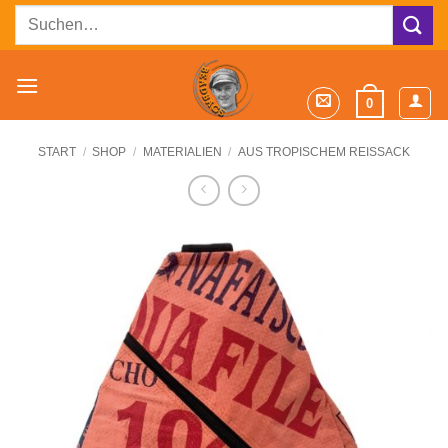
Zum
Suchen
Inhalt
nach:
springen
0
START
/
SHOP
/
MATERIALIEN
/
AUS TROPISCHEM REISSACK