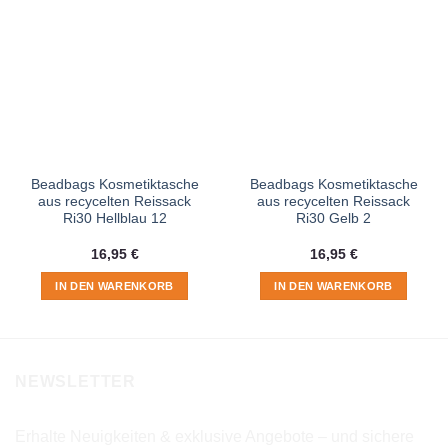
Beadbags Kosmetiktasche
Beadbags Kosmetiktasche
aus recycelten Reissack
aus recycelten Reissack
Ri30 Hellblau 12
Ri30 Gelb 2
16,95
€
16,95
€
IN DEN WARENKORB
IN DEN WARENKORB
NEWSLETTER
Erhalte Neuigkeiten & exklusive Angebote – und sichere