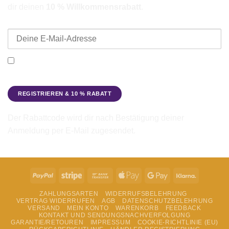
dir deinen
10 % Willkommensrabatt
.
E-Mail-Adresse
Ich möchte den Beadbags Newsletter erhalten (Neuigkeiten &
Angebote). Hinweise zum Datenschutz und zur
Datenverarbeitung findest du in der
Datenschutzerklärung
.
Der Rabattcode wird dir nach Bestätigung deiner
Anmeldung per E-Mail zugesendet.
PayPal
Stripe
Bank
Apple
Google
Klarna
Transfer
Pay
Pay
ZAHLUNGSARTEN
WIDERRUFSBELEHRUNG
VERTRAG WIDERRUFEN
AGB
DATENSCHUTZBELEHRUNG
VERSAND
MEIN KONTO
WARENKORB
FEEDBACK
KONTAKT UND SENDUNGSNACHVERFOLGUNG
GARANTIE/RETOUREN
IMPRESSUM
COOKIE-RICHTLINIE (EU)