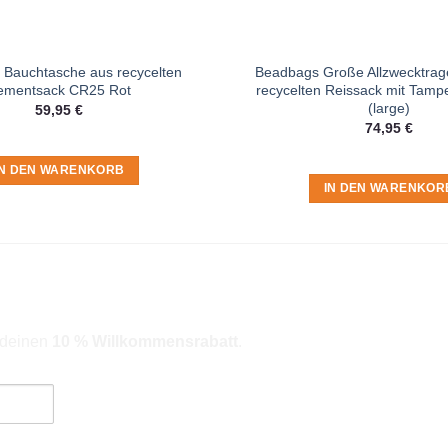
Bauchtasche aus recycelten
Beadbags Große Allzwecktrag
ementsack CR25 Rot
recycelten Reissack mit Tamp
(large)
59,95
€
74,95
€
IN DEN WARENKORB
IN DEN WARENKOR
r deinen
10 % Willkommensrabatt
.
ngebote). Hinweise zum Datenschutz und zur Datenverarbeitung findes