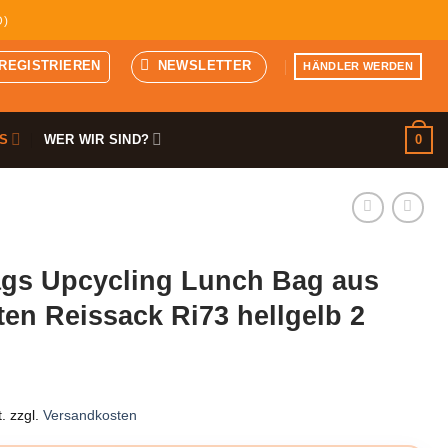
D)
 REGISTRIEREN
NEWSLETTER
HÄNDLER WERDEN
0
S
WER WIR SIND?
gs Upcycling Lunch Bag aus
ten Reissack Ri73 hellgelb 2
.
zzgl.
Versandkosten