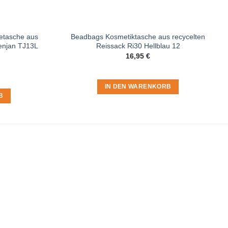
etasche aus
Beadbags Kosmetiktasche aus recycelten
enjan TJ13L
Reissack Ri30 Hellblau 12
16,95
€
IN DEN WARENKORB
B
t du in der
Datenschutzerklärung
.