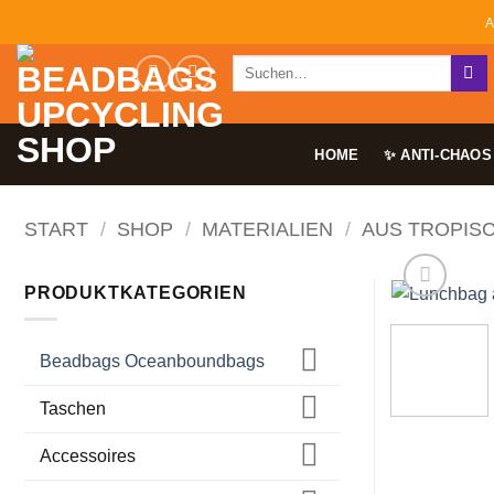
Zum
A
Inhalt
Suchen
springen
nach:
HOME
✨ ANTI-CHAOS
START
/
SHOP
/
MATERIALIEN
/
AUS TROPIS
PRODUKTKATEGORIEN
Beadbags Oceanboundbags
Taschen
Accessoires