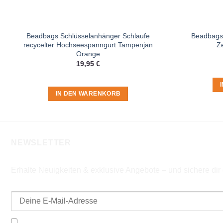
Beadbags Schlüsselanhänger Schlaufe
Beadbags 
recycelter Hochseespanngurt Tampenjan
Z
Orange
19,95
€
IN DEN WARENKORB
NEWSLETTER
Erhalte Neuigkeiten & exklusive Angebote – und sichere di
E-Mail-Adresse
Ich möchte den Beadbags Newsletter erhalten (Neuigkeiten & A