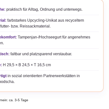
he:
praktisch für Alltag, Ordnung und unterwegs.
ial:
farbstarkes Upcycling-Unikat aus recyceltem
futter- bzw. Reissackmaterial.
ekomfort:
Tampenjan-/Hochseegurt für angenehmes
en.
tisch:
faltbar und platzsparend verstaubar.
:
H 29,5 × B 24,5 × T 16,5 cm
tigt
in sozial orientierten Partnerwerkstätten in
odscha.
emein: ca. 3-5 Tage