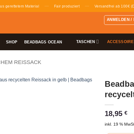
—
—
us gerettetem Material
Fair produziert
Versandfrei ab 100€ (
ANMELDEN /
TASCHEN
ACCESSOIRE
SHOP
BEADBAGS OCEAN
CHEM REISSACK
Beadba
recycel
18,95
€
inkl. 19 % MwSt