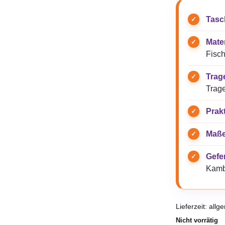
Tasc
Mater
Fisch
Trag
Trag
Prak
Maße
Gefer
Kamb
Lieferzeit:
allg
Nicht vorrätig