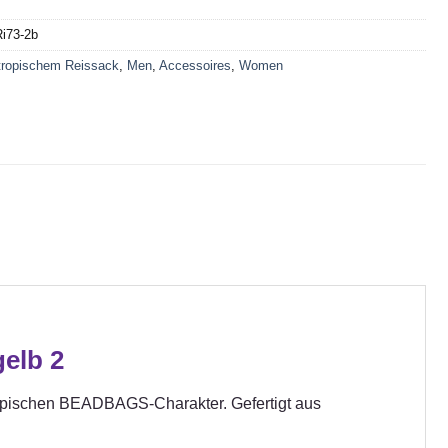
Ri73-2b
tropischem Reissack
,
Men
,
Accessoires
,
Women
elb 2
typischen BEADBAGS-Charakter. Gefertigt aus