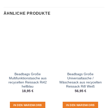
ÄHNLICHE PRODUKTE
Beadbags Große
Beadbags Große
Multifunktionstasche aus
Universaltasche /
recycelten Reissack Ri42
Wäschesack aus recycelten
hellblau
Reissack Ri8 Weiß
18,95
€
56,95
€
IN DEN WARENKORB
IN DEN WARENKORB