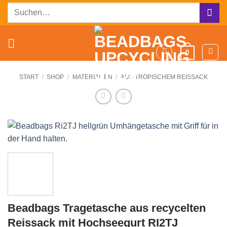
Zum
Suchen
Inhalt
nach:
springen
0
START
/
SHOP
/
MATERIALIEN
/
AUS TROPISCHEM REISSACK
Beadbags Tragetasche aus recycelten
Reissack mit Hochseegurt RI2TJ