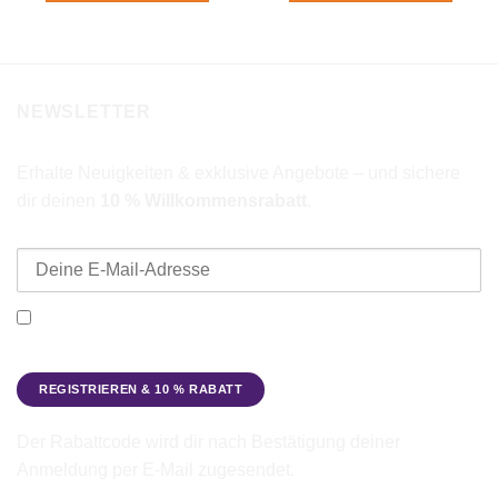
NEWSLETTER
Erhalte Neuigkeiten & exklusive Angebote – und sichere
dir deinen
10 % Willkommensrabatt
.
E-Mail-Adresse
Ich möchte den Beadbags Newsletter erhalten (Neuigkeiten &
Angebote). Hinweise zum Datenschutz und zur
Datenverarbeitung findest du in der
Datenschutzerklärung
.
Der Rabattcode wird dir nach Bestätigung deiner
Anmeldung per E-Mail zugesendet.