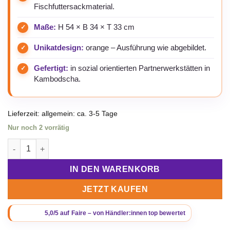
Fischfuttersackmaterial.
Maße:
H 54 × B 34 × T 33 cm
Unikatdesign:
orange – Ausführung wie abgebildet.
Gefertigt:
in sozial orientierten Partnerwerkstätten in
Kambodscha.
Lieferzeit:
allgemein: ca. 3-5 Tage
Nur noch 2 vorrätig
Beadbags Große Universaltasche / Wäschesack aus recycelten
IN DEN WARENKORB
JETZT KAUFEN