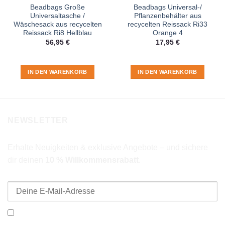
Beadbags Große
Beadbags Universal-/
Universaltasche /
Pflanzenbehälter aus
Wäschesack aus recycelten
recycelten Reissack Ri33
Reissack Ri8 Hellblau
Orange 4
56,95
€
17,95
€
IN DEN WARENKORB
IN DEN WARENKORB
NEWSLETTER
Erhalte Neuigkeiten & exklusive Angebote – und sichere
dir deinen
10 % Willkommensrabatt
.
E-Mail-Adresse
Ich möchte den Beadbags Newsletter erhalten (Neuigkeiten &
Angebote). Hinweise zum Datenschutz und zur