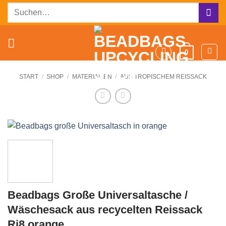
Zum
Suchen
Inhalt
nach:
springen
0
START
/
SHOP
/
MATERIALIEN
/
AUS TROPISCHEM REISSACK
Beadbags Große Universaltasche /
Wäschesack aus recycelten Reissack
Ri8 orange