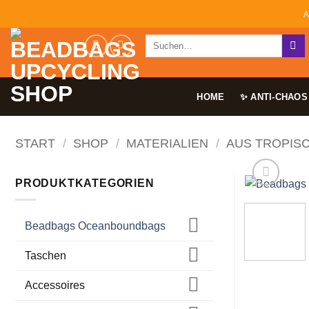
Zum
A
Inhalt
Suchen
springen
nach:
HOME
✨ ANTI-CHAOS
START
/
SHOP
/
MATERIALIEN
/
AUS TROPIS
PRODUKTKATEGORIEN
Beadbags Oceanboundbags
Taschen
Accessoires