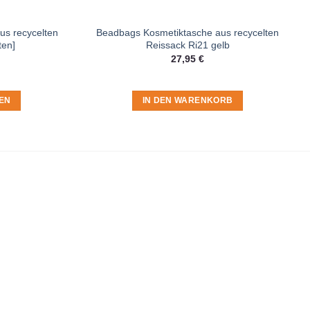
us recycelten
Beadbags Kosmetiktasche aus recycelten
ten]
Reissack Ri21 gelb
27,95
€
EN
IN DEN WARENKORB
t du in der
Datenschutzerklärung
.
ite