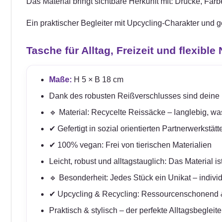
Das Material bringt sichtbare Herkunft mit: Drucke, Fa
Ein praktischer Begleiter mit Upcycling-Charakter und 
Tasche für Alltag, Freizeit und flexible
Maße:
H 5 × B 18 cm
Dank des robusten Reißverschlusses sind deine Ut
🔹 Material: Recycelte Reissäcke – langlebig, w
✔ Gefertigt in sozial orientierten Partnerwerkstä
✔ 100% vegan: Frei von tierischen Materialien
Leicht, robust und alltagstauglich: Das Material 
🔹 Besonderheit: Jedes Stück ein Unikat – indivi
✔ Upcycling & Recycling: Ressourcenschonend 
Praktisch & stylisch – der perfekte Alltagsbegleite