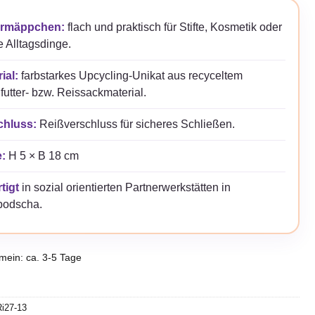
rmäppchen:
flach und praktisch für Stifte, Kosmetik oder
e Alltagsdinge.
ial:
farbstarkes Upcycling-Unikat aus recyceltem
futter- bzw. Reissackmaterial.
chluss:
Reißverschluss für sicheres Schließen.
:
H 5 × B 18 cm
tigt
in sozial orientierten Partnerwerkstätten in
odscha.
emein: ca. 3-5 Tage
Ri27-13