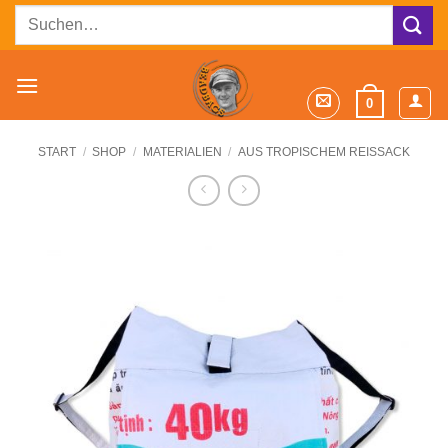
Zum
Suchen
Inhalt
nach:
springen
0
START
/
SHOP
/
MATERIALIEN
/
AUS TROPISCHEM REISSACK