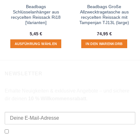
Beadbags
Beadbags Große
Schlüsselanhänger aus
Allzwecktragetasche aus
recycelten Reissack Ri18
recycelten Reissack mit
[Varianten]
Tampenjan TJ13L (large)
5,45
€
74,95
€
AUSFÜHRUNG WÄHLEN
IN DEN WARENKORB
Dieses
Produkt
weist
mehrere
NEWSLETTER
Varianten
auf.
Die
Erhalte Neuigkeiten & exklusive Angebote – und sichere
Optionen
dir deinen
10 % Willkommensrabatt
.
können
E-Mail-Adresse
auf
der
Produktseite
gewählt
Ich möchte den Beadbags Newsletter erhalten (Neuigkeiten &
werden
Angebote). Hinweise zum Datenschutz und zur