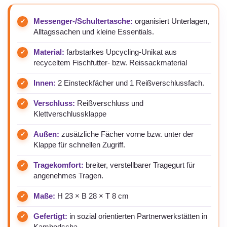
Messenger-/Schultertasche:
organisiert Unterlagen,
Alltagssachen und kleine Essentials.
Material:
farbstarkes Upcycling-Unikat aus
recyceltem Fischfutter- bzw. Reissackmaterial
Innen:
2 Einsteckfächer und 1 Reißverschlussfach.
Verschluss:
Reißverschluss und
Klettverschlussklappe
Außen:
zusätzliche Fächer vorne bzw. unter der
Klappe für schnellen Zugriff.
Tragekomfort:
breiter, verstellbarer Tragegurt für
angenehmes Tragen.
Maße:
H 23 × B 28 × T 8 cm
Gefertigt:
in sozial orientierten Partnerwerkstätten in