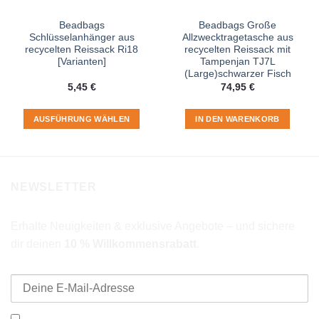
Beadbags
Beadbags Große
Schlüsselanhänger aus
Allzwecktragetasche aus
recycelten Reissack Ri18
recycelten Reissack mit
[Varianten]
Tampenjan TJ7L
(Large)schwarzer Fisch
5,45
€
74,95
€
AUSFÜHRUNG WÄHLEN
IN DEN WARENKORB
Dieses
Produkt
weist
mehrere
NEWSLETTER
Varianten
auf.
Die
Erhalte Neuigkeiten & exklusive Angebote – und sichere
Optionen
dir deinen
10 % Willkommensrabatt
.
können
E-Mail-Adresse
auf
der
Produktseite
gewählt