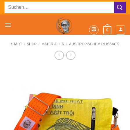
Zum
Suchen
Inhalt
nach:
springen
0
START
/
SHOP
/
MATERIALIEN
/
AUS TROPISCHEM REISSACK