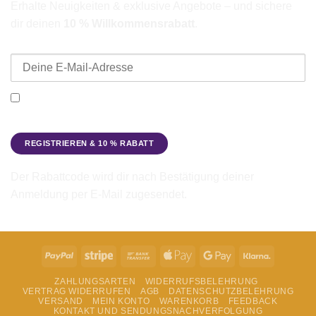
Erhalte Neuigkeiten & exklusive Angebote – und sichere
dir deinen
10 % Willkommensrabatt
.
E-Mail-Adresse
Ich möchte den Beadbags Newsletter erhalten (Neuigkeiten &
Angebote). Hinweise zum Datenschutz und zur
Datenverarbeitung findest du in der
Datenschutzerklärung
.
Der Rabattcode wird dir nach Bestätigung deiner
Anmeldung per E-Mail zugesendet.
PayPal
Stripe
Bank
Apple
Google
Klarna
Transfer
Pay
Pay
ZAHLUNGSARTEN
WIDERRUFSBELEHRUNG
VERTRAG WIDERRUFEN
AGB
DATENSCHUTZBELEHRUNG
VERSAND
MEIN KONTO
WARENKORB
FEEDBACK
KONTAKT UND SENDUNGSNACHVERFOLGUNG