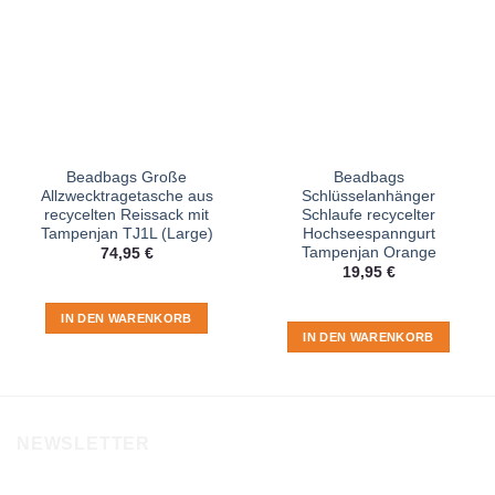
Beadbags Große
Beadbags
Allzwecktragetasche aus
Schlüsselanhänger
recycelten Reissack mit
Schlaufe recycelter
Tampenjan TJ1L (Large)
Hochseespanngurt
Tampenjan Orange
74,95
€
19,95
€
IN DEN WARENKORB
IN DEN WARENKORB
NEWSLETTER