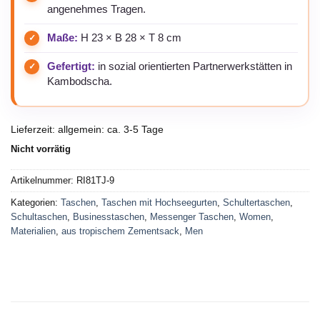
angenehmes Tragen.
Maße:
H 23 × B 28 × T 8 cm
Gefertigt:
in sozial orientierten Partnerwerkstätten in
Kambodscha.
Lieferzeit:
allgemein: ca. 3-5 Tage
Nicht vorrätig
Artikelnummer:
RI81TJ-9
Kategorien:
Taschen
,
Taschen mit Hochseegurten
,
Schultertaschen
,
Schultaschen
,
Businesstaschen
,
Messenger Taschen
,
Women
,
Materialien
,
aus tropischem Zementsack
,
Men