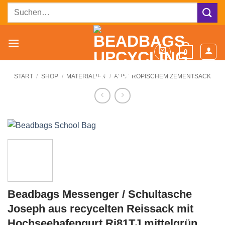
Zum
Suchen
Inhalt
nach:
springen
0
START
/
SHOP
/
MATERIALIEN
/
AUS TROPISCHEM ZEMENTSACK
Beadbags Messenger / Schultasche
Joseph aus recycelten Reissack mit
Hochseehafengurt Ri81TJ mittelgrün