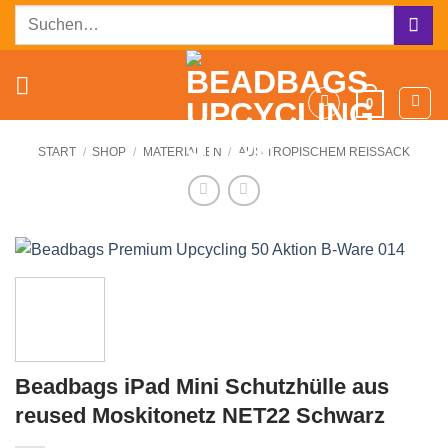
Zum
Suchen
Inhalt
nach:
springen
0
START
/
SHOP
/
MATERIALIEN
/
AUS TROPISCHEM REISSACK
Beadbags iPad Mini Schutzhülle aus
reused Moskitonetz NET22 Schwarz