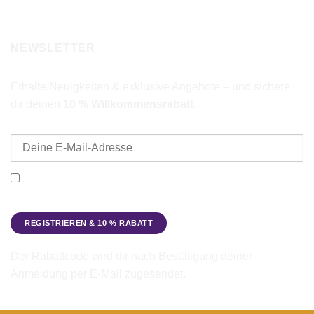
NEWSLETTER
Erhalte Neuigkeiten & exklusive Angebote – und sichere
dir deinen
10 % Willkommensrabatt
.
E-Mail-Adresse
Ich möchte den Beadbags Newsletter erhalten (Neuigkeiten &
Angebote). Hinweise zum Datenschutz und zur
Datenverarbeitung findest du in der
Datenschutzerklärung
.
Der Rabattcode wird dir nach Bestätigung deiner
Anmeldung per E-Mail zugesendet.