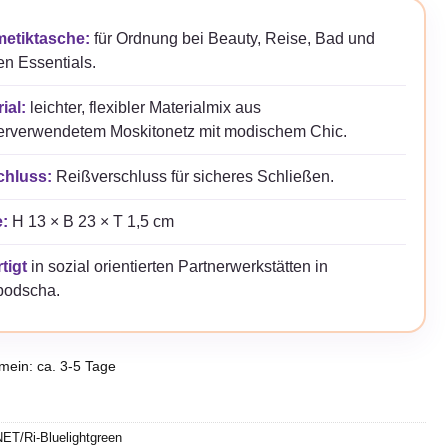
etiktasche:
für Ordnung bei Beauty, Reise, Bad und
en Essentials.
ial:
leichter, flexibler Materialmix aus
erverwendetem Moskitonetz mit modischem Chic.
chluss:
Reißverschluss für sicheres Schließen.
:
H 13 × B 23 × T 1,5 cm
tigt
in sozial orientierten Partnerwerkstätten in
odscha.
emein: ca. 3-5 Tage
ET/Ri-Bluelightgreen