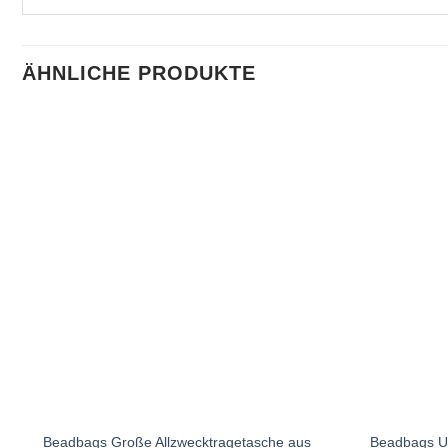
ÄHNLICHE PRODUKTE
Beadbags Große Allzwecktragetasche aus
Beadbags Un