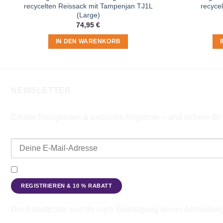
recycelten Reissack mit Tampenjan TJ1L
recyce
(Large)
74,95
€
IN DEN WARENKORB
NEWSLETTER
Erhalte Neuigkeiten & exklusive Angebote – und sichere di
E-Mail-Adresse
Ich möchte den Beadbags Newsletter erhalten (Neuigkeiten & A
Der Rabattcode wird dir nach Bestätigung deiner Anmeldun