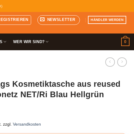
D)
REGISTRIEREN
NEWSLETTER
HÄNDLER WERDEN
0
S
WER WIR SIND?
gs Kosmetiktasche aus reused
netz NET/Ri Blau Hellgrün
.
zzgl.
Versandkosten