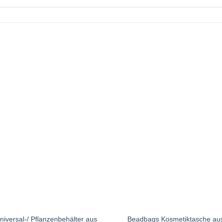
iversal-/ Pflanzenbehälter aus
Beadbags Kosmetiktasche aus