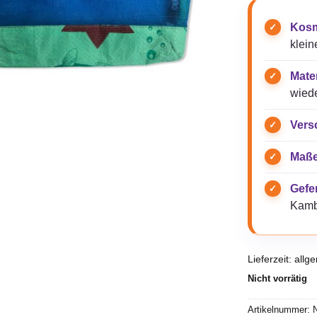
Kosm
klein
Mater
wied
Vers
Maße
Gefer
Kamb
Lieferzeit:
allg
Nicht vorrätig
Artikelnummer:
N