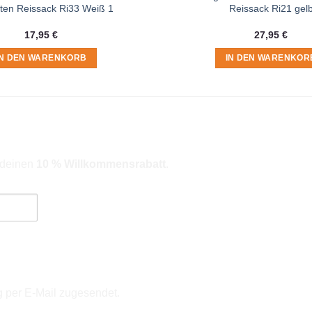
lten Reissack Ri33 Weiß 1
Reissack Ri21 gel
17,95
€
27,95
€
IN DEN WARENKORB
IN DEN WARENKOR
r deinen
10 % Willkommensrabatt
.
ngebote). Hinweise zum Datenschutz und zur Datenverarbeitung findes
g per E-Mail zugesendet.