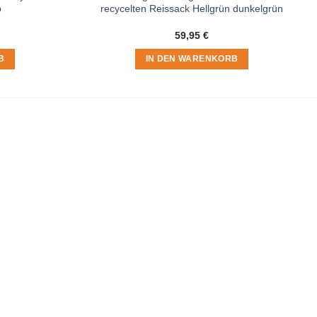
b
recycelten Reissack Hellgrün dunkelgrün
59,95
€
B
IN DEN WARENKORB
t du in der
Datenschutzerklärung
.