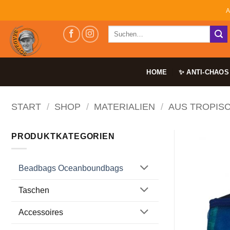
Zum
A
Inhalt
Suchen
springen
nach:
HOME
✨ ANTI-CHAOS
START
/
SHOP
/
MATERIALIEN
/
AUS TROPIS
PRODUKTKATEGORIEN
Beadbags Oceanboundbags
Taschen
Accessoires