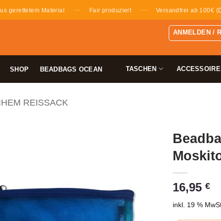
—
—
us gerettetem Material
Fair produziert
Versandfrei ab 100€ (
ANMELDEN / 
TASCHEN
ACCESSOIRE
SHOP
BEADBAGS OCEAN
CHEM REISSACK
Beadba
Moskito
16,95
€
inkl. 19 % MwSt