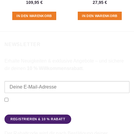
109,95
€
27,95
€
IN DEN WARENKORB
IN DEN WARENKORB
NEWSLETTER
Erhalte Neuigkeiten & exklusive Angebote – und sichere
dir deinen
10 % Willkommensrabatt
.
E-Mail-Adresse
Ich möchte den Beadbags Newsletter erhalten (Neuigkeiten &
Angebote). Hinweise zum Datenschutz und zur
Datenverarbeitung findest du in der
Datenschutzerklärung
.
Der Rabattcode wird dir nach Bestätigung deiner