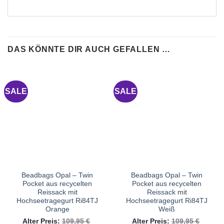
DAS KÖNNTE DIR AUCH GEFALLEN …
SALE
SALE
Beadbags Opal – Twin
Beadbags Opal – Twin
Pocket aus recycelten
Pocket aus recycelten
Reissack mit
Reissack mit
Hochseetragegurt Ri84TJ
Hochseetragegurt Ri84TJ
Orange
Weiß
Ursprünglicher
Ursprü
Alter Preis:
109,95
€
Alter Preis:
109,95
€