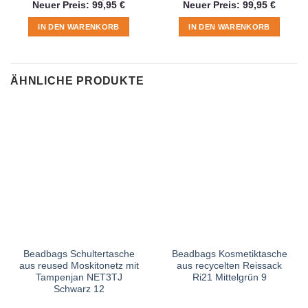
Aktueller
Preis
Aktuell
Preis
Neuer Preis:
99,95
€
Neuer Preis:
99,95
€
Preis
war:
Preis
war:
ist:
109,95 €
ist:
109,95
IN DEN WARENKORB
IN DEN WARENKORB
99,95 €.
99,95 €
ÄHNLICHE PRODUKTE
Beadbags Schultertasche
Beadbags Kosmetiktasche
aus reused Moskitonetz mit
aus recycelten Reissack
Tampenjan NET3TJ
Ri21 Mittelgrün 9
Schwarz 12