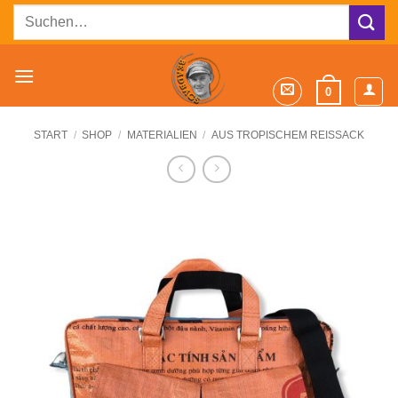
Zum
Suchen
Inhalt
nach:
springen
0
START
/
SHOP
/
MATERIALIEN
/
AUS TROPISCHEM REISSACK