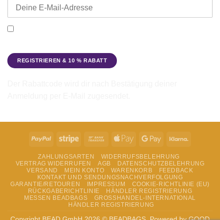
Ich möchte den Beadbags Newsletter erhalten (Neuigkeiten &
Angebote). Hinweise zum Datenschutz und zur
Datenverarbeitung findest du in der
Datenschutzerklärung
.
Der Rabattcode wird dir nach Bestätigung deiner
Anmeldung per E-Mail zugesendet.
PayPal
Stripe
Bank
Apple
Google
Klarna
Transfer
Pay
Pay
ZAHLUNGSARTEN
WIDERRUFSBELEHRUNG
VERTRAG WIDERRUFEN
AGB
DATENSCHUTZBELEHRUNG
VERSAND
MEIN KONTO
WARENKORB
FEEDBACK
KONTAKT UND SENDUNGSNACHVERFOLGUNG
GARANTIE/RETOUREN
IMPRESSUM
COOKIE-RICHTLINIE (EU)
RÜCKGABERICHTLINIE
HÄNDLER REGISTRIERUNG
MESSEN BEADBAGS
GROSSHANDEL-INTERNATIONAL
HÄNDLER REGISTRIERUNG
Copyright BEAD GmbH 2026 © BEADBAGS. Powered by GOOD