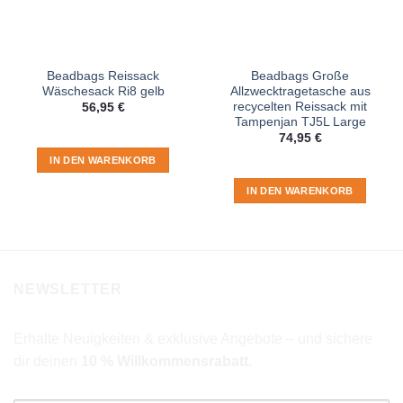
Beadbags Reissack
Beadbags Große
Wäschesack Ri8 gelb
Allzwecktragetasche aus
recycelten Reissack mit
56,95
€
Tampenjan TJ5L Large
74,95
€
IN DEN WARENKORB
IN DEN WARENKORB
NEWSLETTER
Erhalte Neuigkeiten & exklusive Angebote – und sichere
dir deinen
10 % Willkommensrabatt
.
E-Mail-Adresse