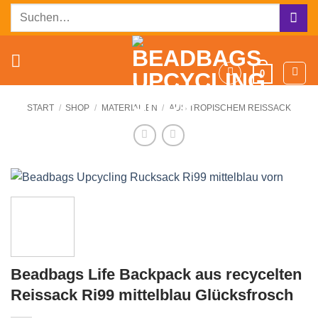
Zum
Suchen
Inhalt
nach:
springen
0
START
/
SHOP
/
MATERIALIEN
/
AUS TROPISCHEM REISSACK
Beadbags Life Backpack aus recycelten
Reissack Ri99 mittelblau Glücksfrosch