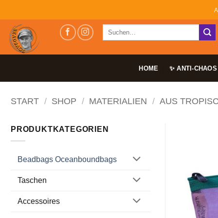
Zum
A
Inhalt
Suchen
springen
nach:
HOME
✨ ANTI-CHAOS
START
/
SHOP
/
MATERIALIEN
/
AUS TROPIS
PRODUKTKATEGORIEN
Beadbags Oceanboundbags
Taschen
Accessoires