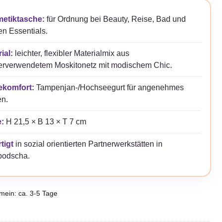
etiktasche:
für Ordnung bei Beauty, Reise, Bad und
en Essentials.
ial:
leichter, flexibler Materialmix aus
erverwendetem Moskitonetz mit modischem Chic.
ekomfort:
Tampenjan-/Hochseegurt für angenehmes
en.
:
H 21,5 × B 13 × T 7 cm
tigt
in sozial orientierten Partnerwerkstätten in
odscha.
emein: ca. 3-5 Tage