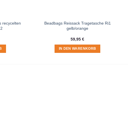
 recycelten
Beadbags Reissack Tragetasche Ri1
 2
gelb/orange
59,95
€
B
IN DEN WARENKORB
t du in der
Datenschutzerklärung
.