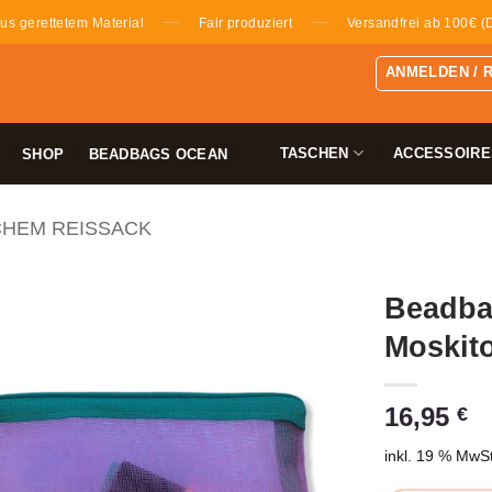
—
—
us gerettetem Material
Fair produziert
Versandfrei ab 100€ (
ANMELDEN / 
TASCHEN
ACCESSOIRE
SHOP
BEADBAGS OCEAN
CHEM REISSACK
Beadba
Moskit
16,95
€
inkl. 19 % MwSt