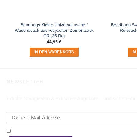
Beadbags Kleine Universaltasche /
Beadbags Swe
Wäschesack aus recycelten Zementsack
Reissack
CRL25 Rot
44,95
€
IN DEN WARENKORB
A
NEWSLETTER
Erhalte Neuigkeiten & exklusive Angebote – und sichere di
E-Mail-Adresse
Ich möchte den Beadbags Newsletter erhalten (Neuigkeiten & A