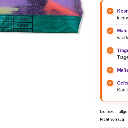
Kosm
klein
Mater
wied
Trag
Trag
Maße
Gefer
Kamb
Lieferzeit:
allg
Nicht vorrätig