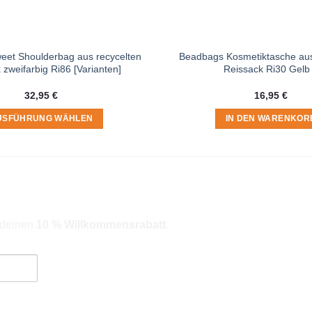
et Shoulderbag aus recycelten
Beadbags Kosmetiktasche aus
 zweifarbig Ri86 [Varianten]
Reissack Ri30 Gelb
32,95
€
16,95
€
USFÜHRUNG WÄHLEN
IN DEN WARENKOR
Dieses
Produkt
weist
mehrere
Varianten
auf.
r deinen
10 % Willkommensrabatt
.
Die
Optionen
können
auf
der
ngebote). Hinweise zum Datenschutz und zur Datenverarbeitung findes
Produktseite