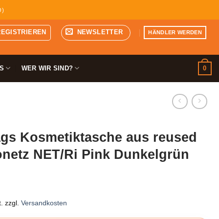
D)
REGISTRIEREN
NEWSLETTER
HÄNDLER WERDEN
0
S
WER WIR SIND?
gs Kosmetiktasche aus reused
onetz NET/Ri Pink Dunkelgrün
.
zzgl.
Versandkosten