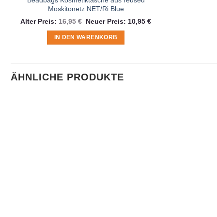
Moskitonetz NET/Ri Blue
Ursprünglicher
Aktueller
Alter Preis:
16,95
€
Neuer Preis:
10,95
€
Preis
Preis
war:
ist:
IN DEN WARENKORB
16,95 €
10,95 €.
ÄHNLICHE PRODUKTE