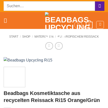
Zum
Suchen
Inhalt
nach:
springen
0
START
/
SHOP
/
MATERIALIEN
/
AUS TROPISCHEM REISSACK
Beadbags Kosmetiktasche aus
recycelten Reissack Ri15 Orange/Grün