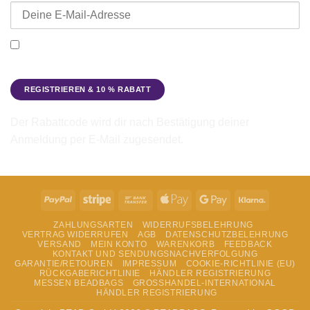
Ich möchte den Beadbags Newsletter erhalten (Neuigkeiten &
Angebote). Hinweise zum Datenschutz und zur
Datenverarbeitung findest du in der
Datenschutzerklärung
.
Der Rabattcode wird dir nach Bestätigung deiner
Anmeldung per E-Mail zugesendet.
PayPal
Stripe
Bank
Apple
Google
Klarna
Transfer
Pay
Pay
ZAHLUNGSARTEN
WIDERRUFSBELEHRUNG
VERTRAG WIDERRUFEN
AGB
DATENSCHUTZBELEHRUNG
VERSAND
MEIN KONTO
WARENKORB
FEEDBACK
KONTAKT UND SENDUNGSNACHVERFOLGUNG
GARANTIE/RETOUREN
IMPRESSUM
COOKIE-RICHTLINIE (EU)
RÜCKGABERICHTLINIE
HÄNDLER REGISTRIERUNG
MESSEN BEADBAGS
GROSSHANDEL-INTERNATIONAL
HÄNDLER REGISTRIERUNG