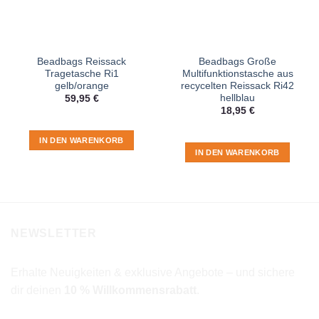
Beadbags Reissack
Beadbags Große
Tragetasche Ri1
Multifunktionstasche aus
gelb/orange
recycelten Reissack Ri42
hellblau
59,95
€
18,95
€
IN DEN WARENKORB
IN DEN WARENKORB
NEWSLETTER
Erhalte Neuigkeiten & exklusive Angebote – und sichere
dir deinen
10 % Willkommensrabatt
.
E-Mail-Adresse