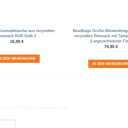
osmetiktasche aus recycelten
Beadbags Große Allzwecktrag
eissack Ri30 Gelb 2
recycelten Reissack mit Tam
(Large)schwarzer Fi
16,95
€
74,95
€
IN DEN WARENKORB
IN DEN WARENKOR
r deinen
10 % Willkommensrabatt
.