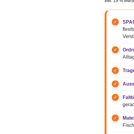
inkl. 19 % MwSt
SPAC
flexi
Verst
Ordn
Allta
Trag
Auss
Faltb
gerad
Mater
Fisch