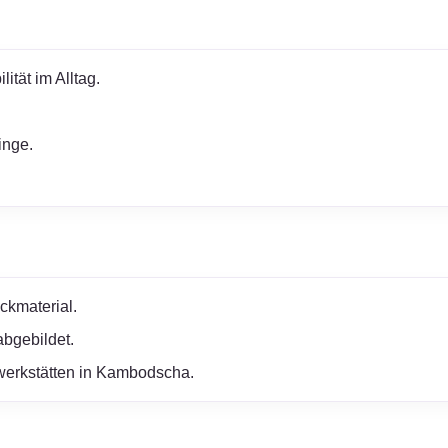
ität im Alltag.
inge.
ckmaterial.
abgebildet.
erwerkstätten in Kambodscha.