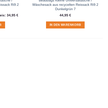
tasche /
Beadbags Kleine Universaltasche /
issack Ri9.2
Wäschesack aus recycelten Reissack Ri9.2
Dunkelgrün 7
licher
Aktueller
eis:
34,95
€
44,95
€
Preis
ist:
34,95 €.
B
IN DEN WARENKORB