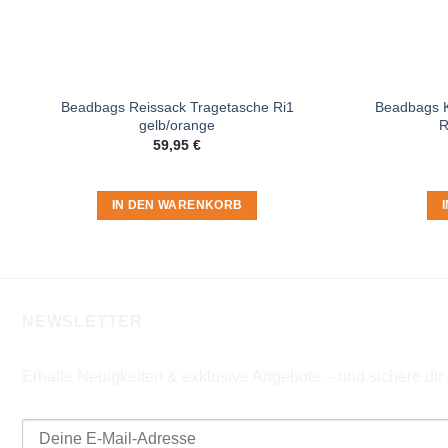
Beadbags Reissack Tragetasche Ri1
Beadbags K
gelb/orange
R
59,95
€
IN DEN WARENKORB
NEWSLETTER
Erhalte Neuigkeiten & exklusive Angebote – und sichere di
E-Mail-Adresse