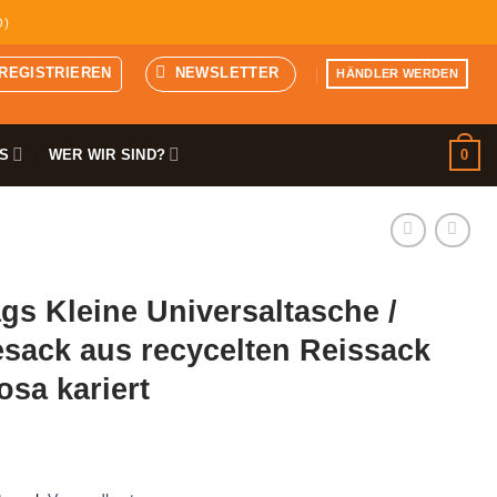
D)
 REGISTRIEREN
NEWSLETTER
HÄNDLER WERDEN
0
S
WER WIR SIND?
s Kleine Universaltasche /
sack aus recycelten Reissack
osa kariert