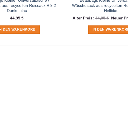
 Kleiner Universaltasche /
Beadbags Kleine Universal
aus recycelten Reissack Ri9.2
Wäschesack aus recycelten Re
Dunkelblau
Hellblau
Ursprüng
44,95
€
Alter Preis:
44,95
€
Neuer Pr
Preis
war:
44,95 €
IN DEN WARENKORB
IN DEN WARENKOR