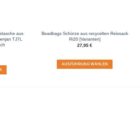
etasche aus
Beadbags Schürze aus recycelten Reissack
penjan TJ7L
Ri20 [Varianten]
sch
27,95
€
AUSFÜHRUNG WÄHLEN
B
Dieses
Produkt
weist
mehrere
Varianten
auf.
Die
Optionen
können
auf