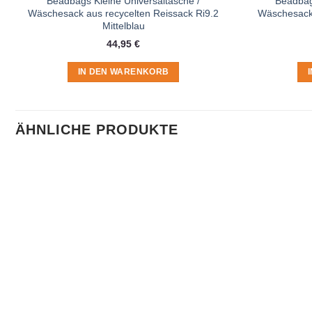
Beadbags Kleine Universaltasche /
Beadbags
Wäschesack aus recycelten Reissack Ri9.2
Wäschesack 
Mittelblau
44,95
€
IN DEN WARENKORB
ÄHNLICHE PRODUKTE