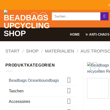
Zum
A
Inhalt
Suchen
springen
nach:
HOME
✨ ANTI-CHAOS
START
/
SHOP
/
MATERIALIEN
/
AUS TROPIS
PRODUKTKATEGORIEN
Beadbags Oceanboundbags
Taschen
Accessoires