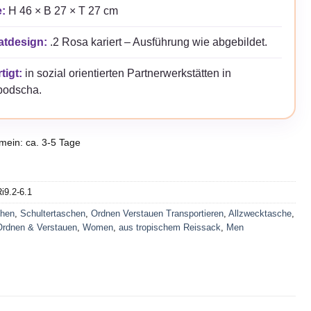
:
H 46 × B 27 × T 27 cm
atdesign:
.2 Rosa kariert – Ausführung wie abgebildet.
tigt:
in sozial orientierten Partnerwerkstätten in
odscha.
emein: ca. 3-5 Tage
i9.2-6.1
hen
,
Schultertaschen
,
Ordnen Verstauen Transportieren
,
Allzwecktasche
,
Ordnen & Verstauen
,
Women
,
aus tropischem Reissack
,
Men