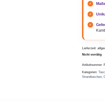
Maße
Unik
Gefer
Kamb
Lieferzeit:
allg
Nicht vorrätig
Artikelnummer:
R
Kategorien:
Tasc
Strandtaschen
,