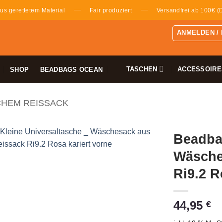
—
—
us gerettetem Material
Fair produziert
Versandfrei ab 100€ (
ANMELDEN /
TASCHEN
ACCESSOIRE
SHOP
BEADBAGS OCEAN
CHEM REISSACK
Beadbag
Wäsche
Ri9.2 R
44,95
€