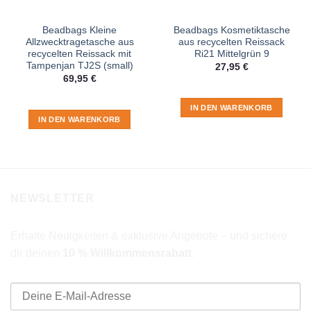
Beadbags Kleine
Beadbags Kosmetiktasche
Allzwecktragetasche aus
aus recycelten Reissack
recycelten Reissack mit
Ri21 Mittelgrün 9
Tampenjan TJ2S (small)
27,95
€
69,95
€
IN DEN WARENKORB
IN DEN WARENKORB
NEWSLETTER
Erhalte Neuigkeiten & exklusive Angebote – und sichere
dir deinen
10 % Willkommensrabatt
.
E-Mail-Adresse