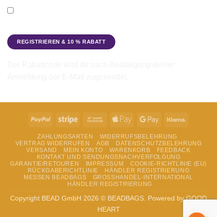
Ich möchte den Beadbags Newsletter erhalten (Neuigkeiten &
Angebote). Hinweise zum Datenschutz und zur
Datenverarbeitung findest du in der
Datenschutzerklärung
.
Der Rabattcode wird dir nach Bestätigung deiner
Anmeldung per E-Mail zugesendet.
PayPal
Stripe
Bank
Apple
Google
Klarna
Transfer
Pay
Pay
ZAHLUNGSARTEN
WIDERRUFSBELEHRUNG
VERTRAG WIDERRUFEN
AGB
DATENSCHUTZBELEHRUNG
VERSAND
MEIN KONTO
WARENKORB
FEEDBACK
KONTAKT UND SENDUNGSNACHVERFOLGUNG
GARANTIE/RETOUREN
IMPRESSUM
COOKIE-RICHTLINIE (EU)
RÜCKGABERICHTLINIE
HÄNDLER REGISTRIERUNG
MESSEN BEADBAGS
GROSSHANDEL-INTERNATIONAL
HÄNDLER REGISTRIERUNG
Copyright BEAD GmbH 2026 © BEADBAGS. Powered by GOOD
HEART