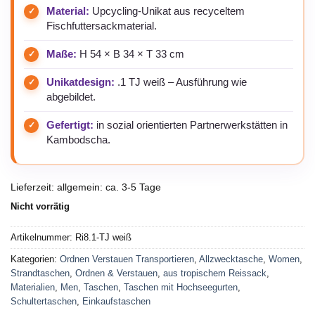
Material:
Upcycling-Unikat aus recyceltem
Fischfuttersackmaterial.
Maße:
H 54 × B 34 × T 33 cm
Unikatdesign:
.1 TJ weiß – Ausführung wie
abgebildet.
Gefertigt:
in sozial orientierten Partnerwerkstätten in
Kambodscha.
Lieferzeit:
allgemein: ca. 3-5 Tage
Nicht vorrätig
Artikelnummer:
Ri8.1-TJ weiß
Kategorien:
Ordnen Verstauen Transportieren
,
Allzwecktasche
,
Women
,
Strandtaschen
,
Ordnen & Verstauen
,
aus tropischem Reissack
,
Materialien
,
Men
,
Taschen
,
Taschen mit Hochseegurten
,
Schultertaschen
,
Einkaufstaschen