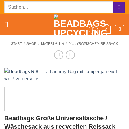
Zum
Suchen
Inhalt
nach:
springen
0
START
/
SHOP
/
MATERIALIEN
/
AUS TROPISCHEM REISSACK
Beadbags Große Universaltasche /
Wäschesack aus recycelten Reissack