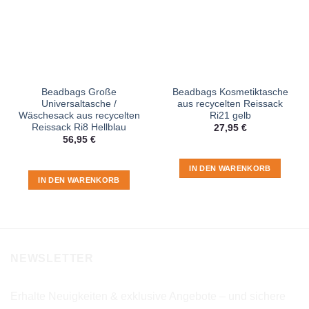
Beadbags Große
Beadbags Kosmetiktasche
Universaltasche /
aus recycelten Reissack
Wäschesack aus recycelten
Ri21 gelb
Reissack Ri8 Hellblau
27,95
€
56,95
€
IN DEN WARENKORB
IN DEN WARENKORB
NEWSLETTER
Erhalte Neuigkeiten & exklusive Angebote – und sichere