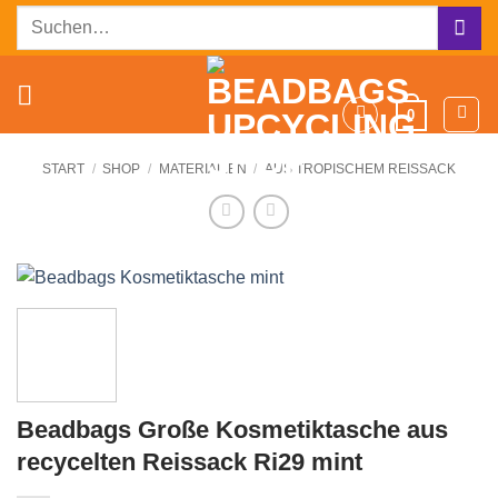
Zum
Suchen
Inhalt
nach:
springen
0
START
/
SHOP
/
MATERIALIEN
/
AUS TROPISCHEM REISSACK
Beadbags Große Kosmetiktasche aus
recycelten Reissack Ri29 mint