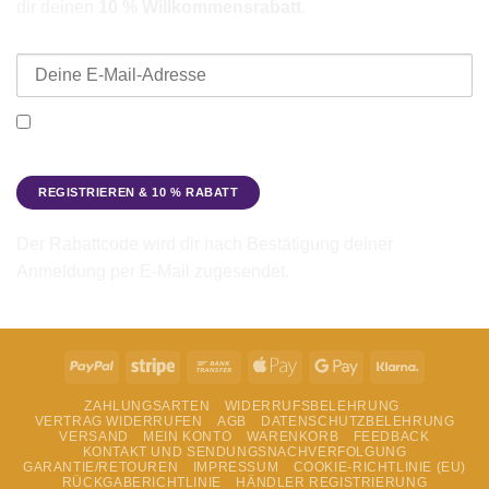
dir deinen
10 % Willkommensrabatt
.
E-Mail-Adresse
Ich möchte den Beadbags Newsletter erhalten (Neuigkeiten &
Angebote). Hinweise zum Datenschutz und zur
Datenverarbeitung findest du in der
Datenschutzerklärung
.
Der Rabattcode wird dir nach Bestätigung deiner
Anmeldung per E-Mail zugesendet.
PayPal
Stripe
Bank
Apple
Google
Klarna
Transfer
Pay
Pay
ZAHLUNGSARTEN
WIDERRUFSBELEHRUNG
VERTRAG WIDERRUFEN
AGB
DATENSCHUTZBELEHRUNG
VERSAND
MEIN KONTO
WARENKORB
FEEDBACK
KONTAKT UND SENDUNGSNACHVERFOLGUNG
GARANTIE/RETOUREN
IMPRESSUM
COOKIE-RICHTLINIE (EU)
RÜCKGABERICHTLINIE
HÄNDLER REGISTRIERUNG