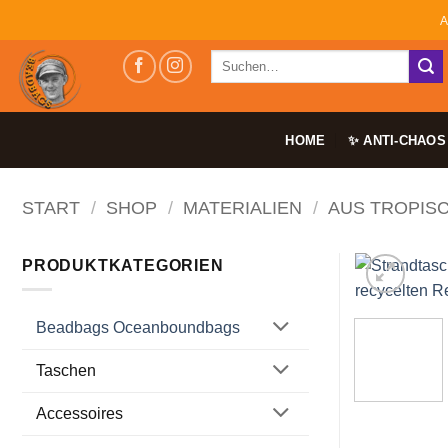
Zum
A
Inhalt
Suchen
springen
nach:
HOME
✨ ANTI-CHAOS
START
/
SHOP
/
MATERIALIEN
/
AUS TROPIS
PRODUKTKATEGORIEN
Beadbags Oceanboundbags
Taschen
Accessoires