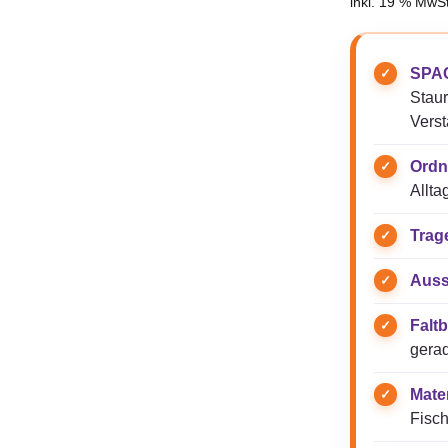
inkl. 19 % MwSt
SPAC
Stau
Verst
Ordn
Allta
Trag
Auss
Faltb
gerad
Mater
Fisch