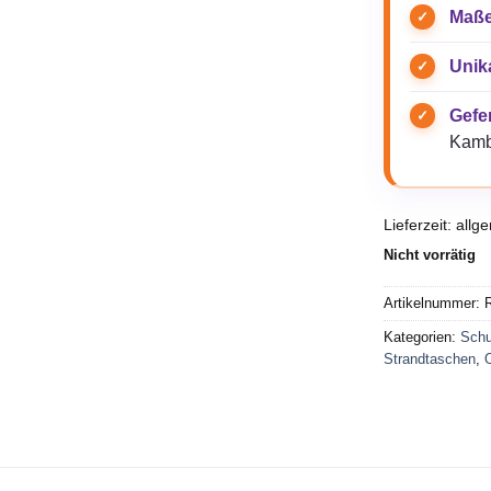
Maße
Unik
Gefer
Kamb
Lieferzeit:
allg
Nicht vorrätig
Artikelnummer:
R
Kategorien:
Schu
Strandtaschen
,