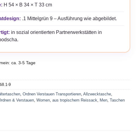
:
H 54 × B 34 × T 33 cm
atdesign:
.1 Mittelgrün 9 – Ausführung wie abgebildet.
tigt:
in sozial orientierten Partnerwerkstätten in
odscha.
emein: ca. 3-5 Tage
i8.1-9
ltertaschen
,
Ordnen Verstauen Transportieren
,
Allzwecktasche
,
Ordnen & Verstauen
,
Women
,
aus tropischem Reissack
,
Men
,
Taschen