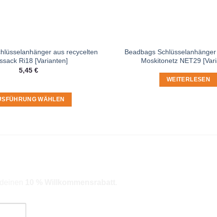
lüsselanhänger aus recycelten
Beadbags Schlüsselanhänger
ssack Ri18 [Varianten]
Moskitonetz NET29 [Vari
5,45
€
WEITERLESEN
USFÜHRUNG WÄHLEN
Dieses
Produkt
weist
mehrere
Varianten
auf.
Die
r deinen
10 % Willkommensrabatt
.
Optionen
können
auf