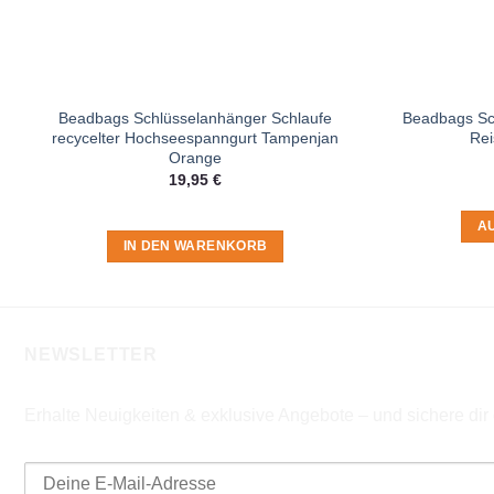
Beadbags Schlüsselanhänger Schlaufe
Beadbags Sch
recycelter Hochseespanngurt Tampenjan
Rei
Orange
19,95
€
A
IN DEN WARENKORB
NEWSLETTER
Erhalte Neuigkeiten & exklusive Angebote – und sichere di
E-Mail-Adresse