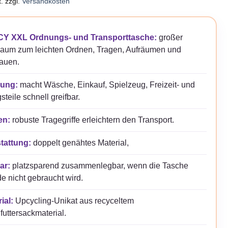
.
zzgl.
Versandkosten
Y XXL Ordnungs- und Transporttasche:
großer
raum zum leichten Ordnen, Tragen, Aufräumen und
auen.
ung:
macht Wäsche, Einkauf, Spielzeug, Freizeit- und
gsteile schnell greifbar.
en:
robuste Tragegriffe erleichtern den Transport.
tattung:
doppelt genähtes Material,
ar:
platzsparend zusammenlegbar, wenn die Tasche
e nicht gebraucht wird.
ial:
Upcycling-Unikat aus recyceltem
futtersackmaterial.