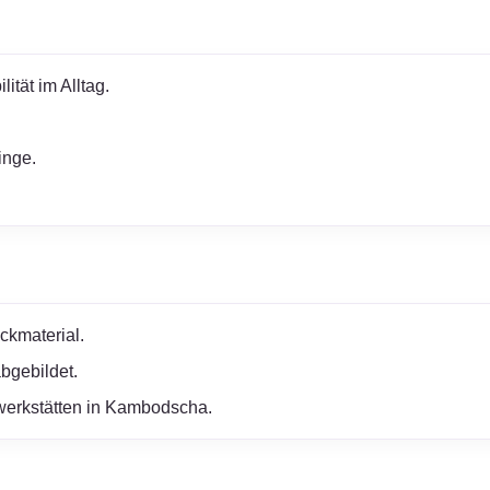
ität im Alltag.
inge.
ckmaterial.
bgebildet.
erwerkstätten in Kambodscha.