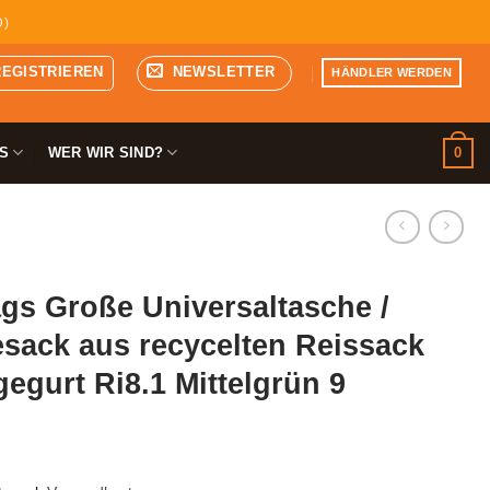
D)
REGISTRIEREN
NEWSLETTER
HÄNDLER WERDEN
0
S
WER WIR SIND?
gs Große Universaltasche /
sack aus recycelten Reissack
gegurt Ri8.1 Mittelgrün 9