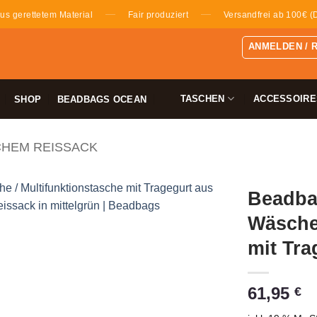
—
—
us gerettetem Material
Fair produziert
Versandfrei ab 100€ (
ANMELDEN / 
TASCHEN
ACCESSOIRE
SHOP
BEADBAGS OCEAN
CHEM REISSACK
Beadba
Wäsche
mit Tra
61,95
€