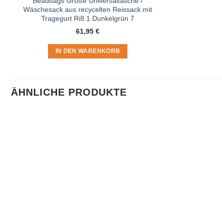
Beadbags Große Universaltasche /
Wäschesack aus recycelten Reissack mit
Tragegurt Ri8.1 Dunkelgrün 7
61,95
€
IN DEN WARENKORB
ÄHNLICHE PRODUKTE