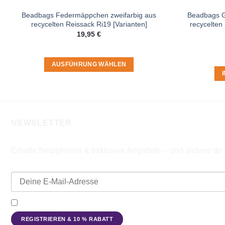
Beadbags Federmäppchen zweifarbig aus
Beadbags G
recycelten Reissack Ri19 [Varianten]
recycelten
19,95
€
AUSFÜHRUNG WÄHLEN
Dieses
Produkt
weist
mehrere
NEWSLETTER
Varianten
auf.
Die
Erhalte Neuigkeiten & exklusive Angebote – und sichere di
Optionen
E-Mail-Adresse
können
auf
der
Ich möchte den Beadbags Newsletter erhalten (Neuigkeiten & A
Produktseite
gewählt