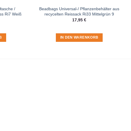
tasche /
Beadbags Universal-/ Pflanzenbehälter aus
ss Ri7 Weiß
recycelten Reissack Ri33 Mittelgrün 9
17,95
€
B
IN DEN WARENKORB
t du in der
Datenschutzerklärung
.