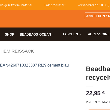
—
—
us gerettetem Material
Fair produziert
Versandfrei ab 100€ (
ANMELDEN / 
TASCHEN
ACCESSOIRE
SHOP
BEADBAGS OCEAN
CHEM REISSACK
Beadba
recycel
22,95
€
inkl. 19 % MwSt