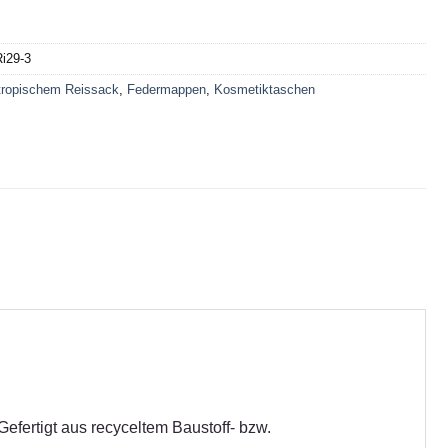
i29-3
tropischem Reissack
,
Federmappen
,
Kosmetiktaschen
efertigt aus recyceltem Baustoff- bzw.