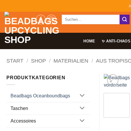
Zum
A
Inhalt
Suchen
springen
nach:
HOME
✨ ANTI-CHAOS
START
/
SHOP
/
MATERIALIEN
/
AUS TROPIS
PRODUKTKATEGORIEN
Beadbags Oceanboundbags
Taschen
Accessoires