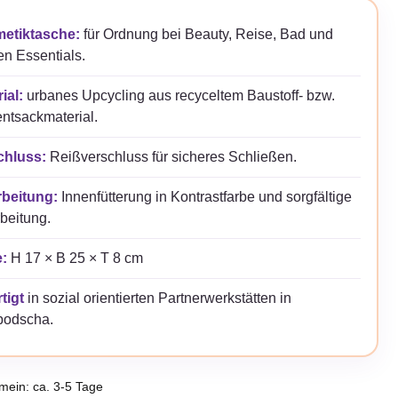
etiktasche:
für Ordnung bei Beauty, Reise, Bad und
en Essentials.
ial:
urbanes Upcycling aus recyceltem Baustoff- bzw.
ntsackmaterial.
chluss:
Reißverschluss für sicheres Schließen.
rbeitung:
Innenfütterung in Kontrastfarbe und sorgfältige
beitung.
:
H 17 × B 25 × T 8 cm
tigt
in sozial orientierten Partnerwerkstätten in
odscha.
emein: ca. 3-5 Tage