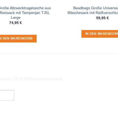
roße Allzwecktragetasche aus
Beadbags Große Universal
 Reissack mit Tampenjan TJ5L
Wäschesack mit Reißverschlu
Large
59,95
€
74,95
€
IN DEN WARENKOR
IN DEN WARENKORB
r deinen
10 % Willkommensrabatt
.
ngebote). Hinweise zum Datenschutz und zur Datenverarbeitung findes