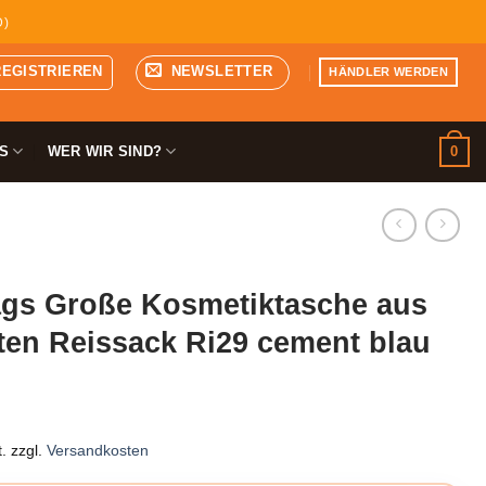
D)
REGISTRIEREN
NEWSLETTER
HÄNDLER WERDEN
0
S
WER WIR SIND?
gs Große Kosmetiktasche aus
ten Reissack Ri29 cement blau
.
zzgl.
Versandkosten