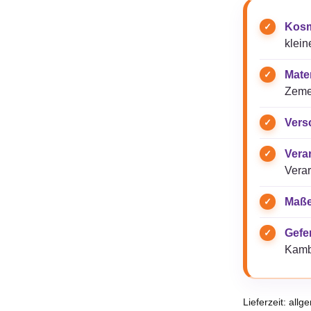
Kosm
klein
Mater
Zeme
Vers
Vera
Verar
Maße
Gefer
Kamb
Lieferzeit:
allg