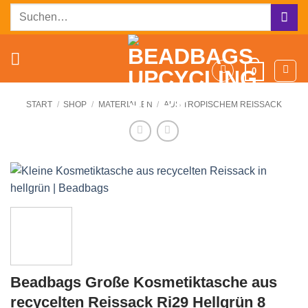
Zum
Suchen
Inhalt
nach:
springen
0
START
/
SHOP
/
MATERIALIEN
/
AUS TROPISCHEM REISSACK
Beadbags Große Kosmetiktasche aus
recycelten Reissack Ri29 Hellgrün 8