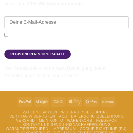
dir deinen
10 % Willkommensrabatt
.
E-Mail-Adresse
Ich möchte den Beadbags Newsletter erhalten (Neuigkeiten &
Angebote). Hinweise zum Datenschutz und zur
Datenverarbeitung findest du in der
Datenschutzerklärung
.
Der Rabattcode wird dir nach Bestätigung deiner
Anmeldung per E-Mail zugesendet.
PayPal
Stripe
Bank
Apple
Google
Klarna
Transfer
Pay
Pay
ZAHLUNGSARTEN
WIDERRUFSBELEHRUNG
VERTRAG WIDERRUFEN
AGB
DATENSCHUTZBELEHRUNG
VERSAND
MEIN KONTO
WARENKORB
FEEDBACK
KONTAKT UND SENDUNGSNACHVERFOLGUNG
GARANTIE/RETOUREN
IMPRESSUM
COOKIE-RICHTLINIE (EU)