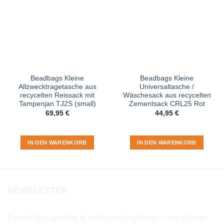
Beadbags Kleine
Beadbags Kleine
Allzwecktragetasche aus
Universaltasche /
recycelten Reissack mit
Wäschesack aus recycelten
Tampenjan TJ2S (small)
Zementsack CRL25 Rot
69,95
€
44,95
€
IN DEN WARENKORB
IN DEN WARENKORB
NEWSLETTER
Erhalte Neuigkeiten & exklusive Angebote – und sichere