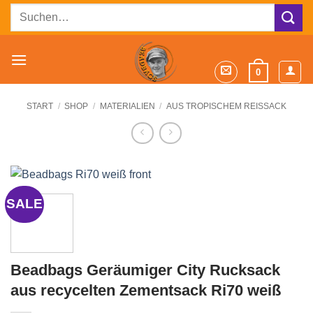
Zum
Suchen
Inhalt
nach:
springen
0
START
/
SHOP
/
MATERIALIEN
/
AUS TROPISCHEM REISSACK
SALE
Beadbags Geräumiger City Rucksack
aus recycelten Zementsack Ri70 weiß