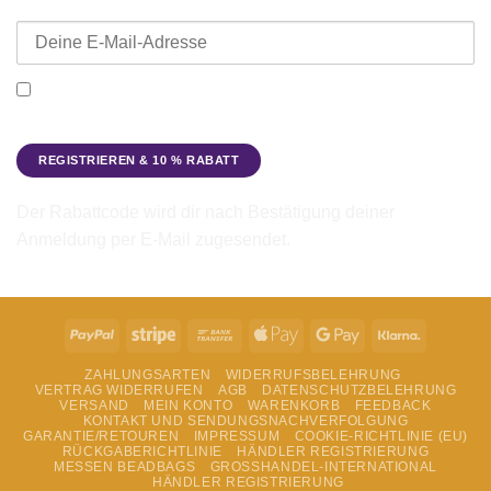
E-Mail-Adresse
Ich möchte den Beadbags Newsletter erhalten (Neuigkeiten &
Angebote). Hinweise zum Datenschutz und zur
Datenverarbeitung findest du in der
Datenschutzerklärung
.
Der Rabattcode wird dir nach Bestätigung deiner
Anmeldung per E-Mail zugesendet.
PayPal
Stripe
Bank
Apple
Google
Klarna
Transfer
Pay
Pay
ZAHLUNGSARTEN
WIDERRUFSBELEHRUNG
VERTRAG WIDERRUFEN
AGB
DATENSCHUTZBELEHRUNG
VERSAND
MEIN KONTO
WARENKORB
FEEDBACK
KONTAKT UND SENDUNGSNACHVERFOLGUNG
GARANTIE/RETOUREN
IMPRESSUM
COOKIE-RICHTLINIE (EU)
RÜCKGABERICHTLINIE
HÄNDLER REGISTRIERUNG
MESSEN BEADBAGS
GROSSHANDEL-INTERNATIONAL
HÄNDLER REGISTRIERUNG