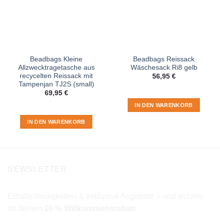
Beadbags Kleine
Beadbags Reissack
Allzwecktragetasche aus
Wäschesack Ri8 gelb
recycelten Reissack mit
56,95
€
Tampenjan TJ2S (small)
69,95
€
IN DEN WARENKORB
IN DEN WARENKORB
NEWSLETTER
Erhalte Neuigkeiten & exklusive Angebote – und sichere
dir deinen
10 % Willkommensrabatt
.