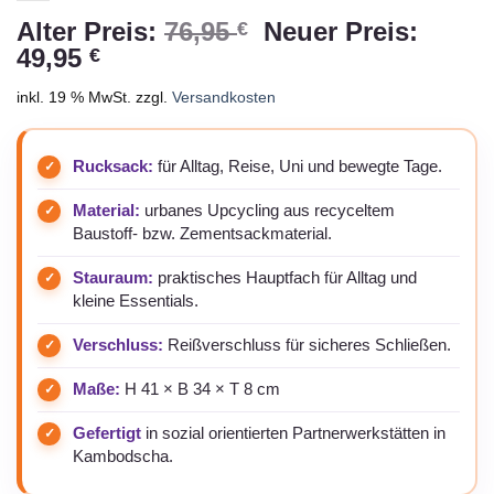
Ursprünglicher
Alter Preis:
76,95
Neuer Preis:
€
Aktueller
Preis
49,95
€
Preis
war:
inkl. 19 % MwSt.
zzgl.
Versandkosten
ist:
76,95 €
49,95 €.
Rucksack:
für Alltag, Reise, Uni und bewegte Tage.
Material:
urbanes Upcycling aus recyceltem
Baustoff- bzw. Zementsackmaterial.
Stauraum:
praktisches Hauptfach für Alltag und
kleine Essentials.
Verschluss:
Reißverschluss für sicheres Schließen.
Maße:
H 41 × B 34 × T 8 cm
Gefertigt
in sozial orientierten Partnerwerkstätten in
Kambodscha.