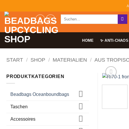
Zum
A
Inhalt
Suchen
springen
nach:
HOME
✨ ANTI-CHAOS
START
/
SHOP
/
MATERIALIEN
/
AUS TROPIS
PRODUKTKATEGORIEN
Beadbags Oceanboundbags
Taschen
Accessoires