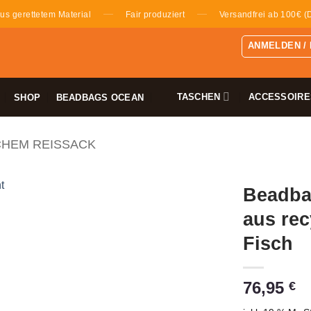
—
—
us gerettetem Material
Fair produziert
Versandfrei ab 100€ (
ANMELDEN /
TASCHEN
ACCESSOIRE
SHOP
BEADBAGS OCEAN
CHEM REISSACK
Beadba
aus rec
Fisch
76,95
€