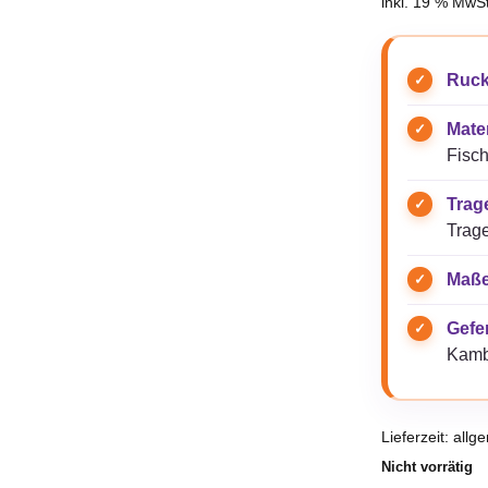
inkl. 19 % MwSt
Ruck
Mater
Fisch
Trag
Trag
Maße
Gefer
Kamb
Lieferzeit:
allg
Nicht vorrätig