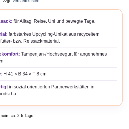
.
zzgl.
Versandkosten
sack:
für Alltag, Reise, Uni und bewegte Tage.
ial:
farbstarkes Upcycling-Unikat aus recyceltem
futter- bzw. Reissackmaterial.
ekomfort:
Tampenjan-/Hochseegurt für angenehmes
en.
:
H 41 × B 34 × T 8 cm
tigt
in sozial orientierten Partnerwerkstätten in
odscha.
emein: ca. 3-5 Tage