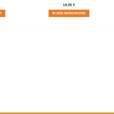
18,95
€
B
IN DEN WARENKORB
t du in der
Datenschutzerklärung
.