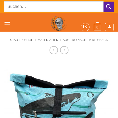
Zum
Suchen
Inhalt
nach:
springen
0
START
/
SHOP
/
MATERIALIEN
/
AUS TROPISCHEM REISSACK