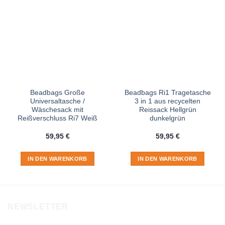
Beadbags Große
Beadbags Ri1 Tragetasche
Universaltasche /
3 in 1 aus recycelten
Wäschesack mit
Reissack Hellgrün
Reißverschluss Ri7 Weiß
dunkelgrün
59,95
€
59,95
€
IN DEN WARENKORB
IN DEN WARENKORB
NEWSLETTER