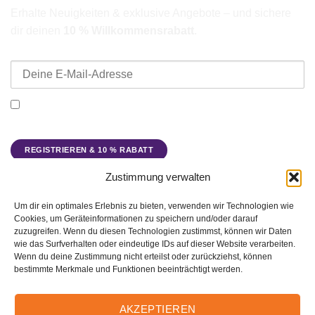
Erhalte Neuigkeiten & exklusive Angebote – und sichere
dir deinen
10 % Willkommensrabatt
.
E-Mail-Adresse
Ich möchte den Beadbags Newsletter erhalten (Neuigkeiten &
Angebote). Hinweise zum Datenschutz und zur
Datenverarbeitung findest du in der
Datenschutzerklärung
.
Zustimmung verwalten
Der Rabattcode wird dir nach Bestätigung deiner
Anmeldung per E-Mail zugesendet.
Um dir ein optimales Erlebnis zu bieten, verwenden wir Technologien wie
Cookies, um Geräteinformationen zu speichern und/oder darauf
zuzugreifen. Wenn du diesen Technologien zustimmst, können wir Daten
wie das Surfverhalten oder eindeutige IDs auf dieser Website verarbeiten.
Wenn du deine Zustimmung nicht erteilst oder zurückziehst, können
PayPal
Stripe
Bank
Apple
Google
Klarna
bestimmte Merkmale und Funktionen beeinträchtigt werden.
Transfer
Pay
Pay
ZAHLUNGSARTEN
WIDERRUFSBELEHRUNG
VERTRAG WIDERRUFEN
AGB
DATENSCHUTZBELEHRUNG
VERSAND
MEIN KONTO
WARENKORB
FEEDBACK
AKZEPTIEREN