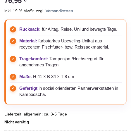
76,95
inkl. 19 % MwSt.
zzgl.
Versandkosten
Rucksack:
für Alltag, Reise, Uni und bewegte Tage.
Material:
farbstarkes Upcycling-Unikat aus
recyceltem Fischfutter- bzw. Reissackmaterial.
Tragekomfort:
Tampenjan-/Hochseegurt für
angenehmes Tragen.
Maße:
H 41 × B 34 × T 8 cm
Gefertigt
in sozial orientierten Partnerwerkstätten in
Kambodscha.
Lieferzeit:
allgemein: ca. 3-5 Tage
Nicht vorrätig