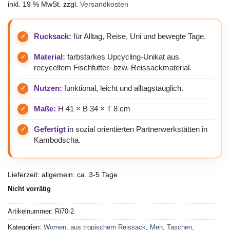
inkl. 19 % MwSt.
zzgl.
Versandkosten
Rucksack:
für Alltag, Reise, Uni und bewegte Tage.
Material:
farbstarkes Upcycling-Unikat aus
recyceltem Fischfutter- bzw. Reissackmaterial.
Nutzen:
funktional, leicht und alltagstauglich.
Maße:
H 41 × B 34 × T 8 cm
Gefertigt
in sozial orientierten Partnerwerkstätten in
Kambodscha.
Lieferzeit:
allgemein: ca. 3-5 Tage
Nicht vorrätig
Artikelnummer:
Ri70-2
Kategorien:
Women
,
aus tropischem Reissack
,
Men
,
Taschen
,