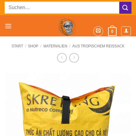
Zum
Suchen
Inhalt
nach:
springen
0
START
/
SHOP
/
MATERIALIEN
/
AUS TROPISCHEM REISSACK