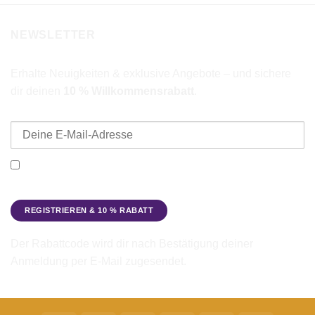
NEWSLETTER
Erhalte Neuigkeiten & exklusive Angebote – und sichere
dir deinen
10 % Willkommensrabatt
.
E-Mail-Adresse
Ich möchte den Beadbags Newsletter erhalten (Neuigkeiten &
Angebote). Hinweise zum Datenschutz und zur
Datenverarbeitung findest du in der
Datenschutzerklärung
.
Der Rabattcode wird dir nach Bestätigung deiner
Anmeldung per E-Mail zugesendet.