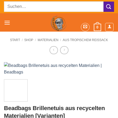
Zum
Suchen
Inhalt
nach:
springen
0
START
/
SHOP
/
MATERIALIEN
/
AUS TROPISCHEM REISSACK
Beadbags Brillenetuis aus recycelten
Materialien [Varianten]