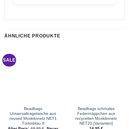
ÄHNLICHE PRODUKTE
SALE
Beadbags
Beadbags schmales
Universaltragetasche aus
Federmäppchen aus
reused Moskitonetz NET1
recycelten Moskitonetz
Türkisblau 8
NET20 [Varianten]
Ursprünglicher
Alter Preis:
69,95
€
Neuer
14,95
€