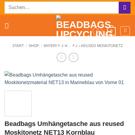
Zum
Suchen
Inhalt
nach:
springen
0
START
/
SHOP
/
MATERIALIEN
/
AUS REUSED MOSKITONETZ
Beadbags Umhängetasche aus reused
Moskitonetz NET13 Kornblau