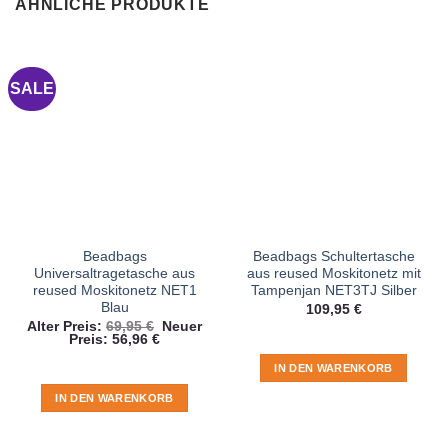
ÄHNLICHE PRODUKTE
SALE
Beadbags
Beadbags Schultertasche
Universaltragetasche aus
aus reused Moskitonetz mit
reused Moskitonetz NET1
Tampenjan NET3TJ Silber
Blau
109,95
€
Ursprünglicher
Alter Preis:
69,95
€
Neuer
Aktueller
Preis
Preis:
56,96
€
Preis
war:
ist:
69,95 €
IN DEN WARENKORB
56,96 €.
IN DEN WARENKORB