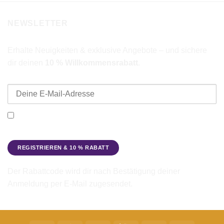
NEWSLETTER
Erhalte Neuigkeiten & exklusive Angebote – und sichere
dir deinen
10 % Willkommensrabatt
.
E-Mail-Adresse
Ich möchte den Beadbags Newsletter erhalten (Neuigkeiten &
Angebote). Hinweise zum Datenschutz und zur
Datenverarbeitung findest du in der
Datenschutzerklärung
.
Der Rabattcode wird dir nach Bestätigung deiner
Anmeldung per E-Mail zugesendet.