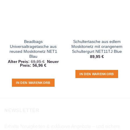
Beadbags
Schultertasche aus edlem
Universaltragetasche aus
Moskitonetz mit orangenem
reused Moskitonetz NET1
Schultergurt NET11TJ Blue
Blau
89,95
€
Ursprünglicher
Alter Preis:
69,95
€
Neuer
Aktueller
Preis
Preis:
56,96
€
Preis
war:
ist:
69,95 €
IN DEN WARENKORB
56,96 €.
IN DEN WARENKORB
NEWSLETTER
Erhalte Neuigkeiten & exklusive Angebote – und sichere