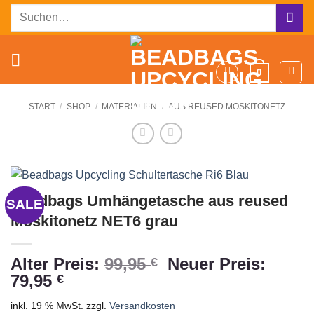
Zum
Suchen
Inhalt
nach:
springen
0
START
/
SHOP
/
MATERIALIEN
/
AUS REUSED MOSKITONETZ
Beadbags Umhängetasche aus reused
SALE
Moskitonetz NET6 grau
Ursprünglicher
Alter Preis:
99,95
Neuer Preis:
€
Aktueller
Preis
79,95
€
Preis
war:
inkl. 19 % MwSt.
zzgl.
Versandkosten
ist:
99,95 €