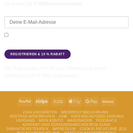
dir deinen
10 % Willkommensrabatt
.
E-Mail-Adresse
Ich möchte den Beadbags Newsletter erhalten (Neuigkeiten &
Angebote). Hinweise zum Datenschutz und zur
Datenverarbeitung findest du in der
Datenschutzerklärung
.
Der Rabattcode wird dir nach Bestätigung deiner
Anmeldung per E-Mail zugesendet.
PayPal
Stripe
Bank
Apple
Google
Klarna
Transfer
Pay
Pay
ZAHLUNGSARTEN
WIDERRUFSBELEHRUNG
VERTRAG WIDERRUFEN
AGB
DATENSCHUTZBELEHRUNG
VERSAND
MEIN KONTO
WARENKORB
FEEDBACK
KONTAKT UND SENDUNGSNACHVERFOLGUNG
GARANTIE/RETOUREN
IMPRESSUM
COOKIE-RICHTLINIE (EU)
RÜCKGABERICHTLINIE
HÄNDLER REGISTRIERUNG