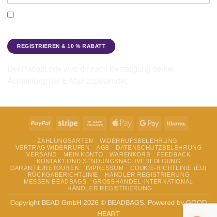
gewählt
Ich möchte den Beadbags Newsletter erhalten (Neuigkeiten &
werden
Angebote). Hinweise zum Datenschutz und zur
Datenverarbeitung findest du in der
Datenschutzerklärung
.
Der Rabattcode wird dir nach Bestätigung deiner
Anmeldung per E-Mail zugesendet.
PayPal
Stripe
Bank
Apple
Google
Klarna
Transfer
Pay
Pay
ZAHLUNGSARTEN
WIDERRUFSBELEHRUNG
VERTRAG WIDERRUFEN
AGB
DATENSCHUTZBELEHRUNG
VERSAND
MEIN KONTO
WARENKORB
FEEDBACK
KONTAKT UND SENDUNGSNACHVERFOLGUNG
GARANTIE/RETOUREN
IMPRESSUM
COOKIE-RICHTLINIE (EU)
RÜCKGABERICHTLINIE
HÄNDLER REGISTRIERUNG
MESSEN BEADBAGS
GROSSHANDEL-INTERNATIONAL
HÄNDLER REGISTRIERUNG
Copyright BEAD GmbH 2026 © BEADBAGS. Powered by GOOD
HEART