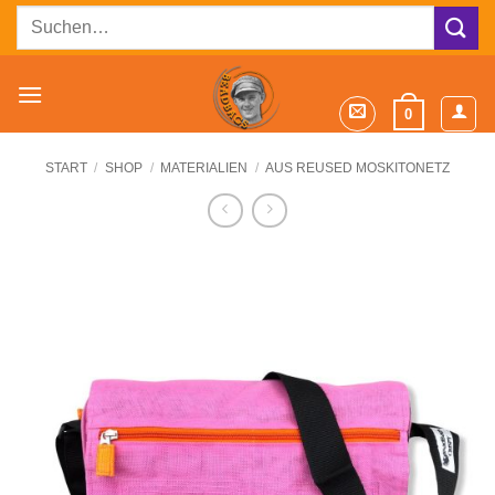
Zum
Suchen
Inhalt
nach:
springen
0
START
/
SHOP
/
MATERIALIEN
/
AUS REUSED MOSKITONETZ