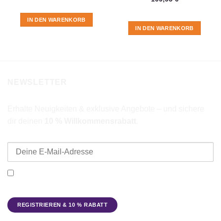
IN DEN WARENKORB
IN DEN WARENKORB
NEWSLETTER
Erhalte Neuigkeiten & exklusive Angebote – und sichere
dir deinen
10 % Willkommensrabatt
.
E-Mail-Adresse
Ich möchte den Beadbags Newsletter erhalten (Neuigkeiten &
Angebote). Hinweise zum Datenschutz und zur
Datenverarbeitung findest du in der
Datenschutzerklärung
.