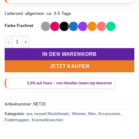
Lieferzeit:
allgemein: ca. 3-5 Tage
Farbe Fischnet
Beadbags schmales Federmäppchen aus recycelten Moskitonet
IN DEN WARENKORB
JETZT KAUFEN
Artikelnummer:
NET20
Kategorien:
aus reused Moskitonetz
,
Women
,
Men
,
Accessoires
,
Federmappen
,
Kosmetiktaschen