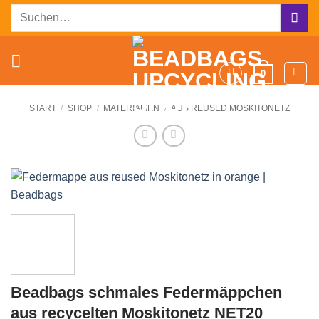
Zum
Suchen
Inhalt
nach:
springen
0
START
/
SHOP
/
MATERIALIEN
/
AUS REUSED MOSKITONETZ
Beadbags schmales Federmäppchen
aus recycelten Moskitonetz NET20