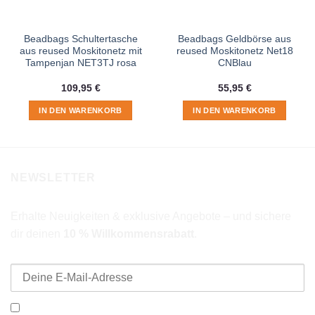
Beadbags Schultertasche
Beadbags Geldbörse aus
aus reused Moskitonetz mit
reused Moskitonetz Net18
Tampenjan NET3TJ rosa
CNBlau
109,95
€
55,95
€
IN DEN WARENKORB
IN DEN WARENKORB
NEWSLETTER
Erhalte Neuigkeiten & exklusive Angebote – und sichere
dir deinen
10 % Willkommensrabatt
.
E-Mail-Adresse
Ich möchte den Beadbags Newsletter erhalten (Neuigkeiten &