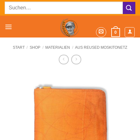
Zum
Suchen
Inhalt
nach:
springen
0
START
/
SHOP
/
MATERIALIEN
/
AUS REUSED MOSKITONETZ