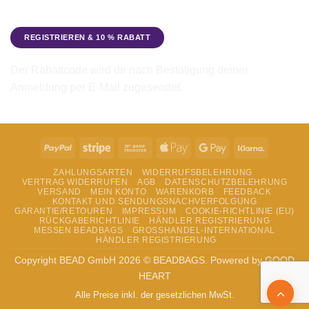
Angebote). Hinweise zum Datenschutz und zur
Datenverarbeitung findest du in der
Datenschutzerklärung
.
Der Rabattcode wird dir nach Bestätigung deiner
Anmeldung per E-Mail zugesendet.
PayPal
Stripe
Bank
Apple
Google
Klarna
Transfer
Pay
Pay
ZAHLUNGSARTEN
WIDERRUFSBELEHRUNG
VERTRAG WIDERRUFEN
AGB
DATENSCHUTZBELEHRUNG
VERSAND
MEIN KONTO
WARENKORB
FEEDBACK
KONTAKT UND SENDUNGSNACHVERFOLGUNG
GARANTIE/RETOUREN
IMPRESSUM
COOKIE-RICHTLINIE (EU)
RÜCKGABERICHTLINIE
HÄNDLER REGISTRIERUNG
MESSEN BEADBAGS
GROSSHANDEL-INTERNATIONAL
HÄNDLER REGISTRIERUNG
Copyright BEAD GmbH 2026 © BEADBAGS. Powered by GOOD
HEART
Alle Preise inkl. der gesetzlichen MwSt.